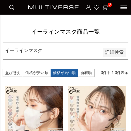
HOME
イーラインマスク商品一覧
0
並び順
新着順
価格が安い順
価格が高い順
イーラインマスク商品一覧
検索
イーラインマスク
詳細検索
価格が安い順
価格が高い順
新着順
3
件中
1
-
3
件表示
並び替え