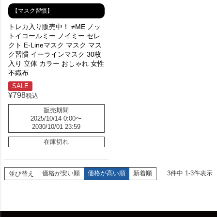
【マスク習慣】
トレカ入り販売中！ ≠ME ノッ
トイコールミー ノイミー セレ
クト E-Lineマスク マスク マス
ク習慣 イーラインマスク 30枚
入り 立体 カラー おしゃれ 女性
不織布
SALE
¥
798
税込
販売期間
2025/10/14 0:00
〜
2030/10/01 23:59
在庫切れ
価格が安い順
価格が高い順
新着順
3
件中
1
-
3
件表示
並び替え