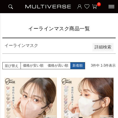
HOME
イーラインマスク商品一覧
0
並び順
新着順
価格が安い順
価格が高い順
イーラインマスク商品一覧
検索
イーラインマスク
詳細検索
価格が安い順
価格が高い順
新着順
3
件中
1
-
3
件表示
並び替え