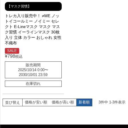
【マスク習慣】
トレカ入り販売中！ ≠ME ノッ
トイコールミー ノイミー セレ
クト E-Lineマスク マスク マス
ク習慣 イーラインマスク 30枚
入り 立体 カラー おしゃれ 女性
不織布
SALE
¥
798
税込
販売期間
2025/10/14 0:00
〜
2030/10/01 23:59
在庫切れ
価格が安い順
価格が高い順
新着順
3
件中
1
-
3
件表示
並び替え