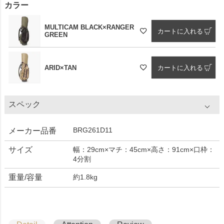
カラー
MULTICAM BLACK×RANGER
カートに入れる
GREEN
ARID×TAN
カートに入れる
スペック
BRG261D11
メーカー品番
サイズ
幅：29cm×マチ：45cm×高さ：91cm×口枠：
4分割
重量/容量
約1.8kg