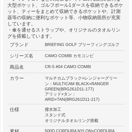
大型ポケット、ゴルフボール1ダースを収納できるポケ
ット、ティーをまとめて収納できるポケットや、計測
器等の収納に便利なポケット等、小物収納箇所が充実
しています。
・傘を通せるストラップや、オリジナルのタオルリン
グを搭載しています。
ブランド
BRIEFING GOLF ブリーフィングゴルフ
シリーズ名
CAMO COMBI カモコンビ
CR-5 #04 CAMO COMBI
商品名
カラー
マルチカムブラック×レンジャーグリー
ン：MULTICAM BLACK×RANGER
GREEN(BRG261D11-177)
アリッド×タン：
ARID×TAN(BRG261D11-217)
仕様
撥水加工
スタンド式
オリジナルタオルリング搭載
500D CORDURA NYLON×CORDURA
素材