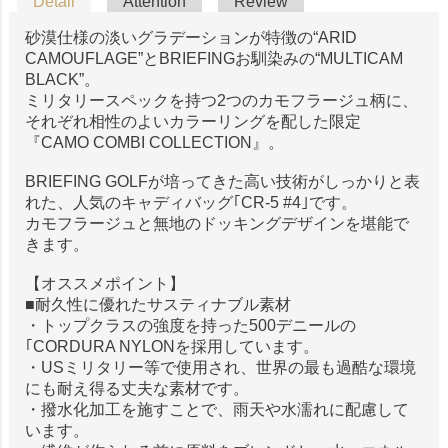
Detail
Attention
Review
砂漠仕様の淡いグラデーションが特徴の“ARID
CAMOUFLAGE”とBRIEFINGお馴染みの“MULTICAM
BLACK”。
ミリタリースペックを持つ2つのカモフラージュ柄に、
それぞれ相性のよいカラーリングを配した限定
『CAMO COMBI COLLECTION』。
BRIEFING GOLFが培ってきた高い技術がしっかりと表
れた、人気のキャディバッグ｢CR-5 #4｣です。
カモフラージュと無地のドッキングデザインを堪能で
きます。
【オススメポイント】
■耐久性に優れたサスティナブル素材
・トップクラスの強度を持った500デニールの
｢CORDURA NYLONを採用しています。
・USミリタリー等で使用され、世界の最も過酷な環境
にも耐え得る丈夫な素材です。
・撥水化加工を施すことで、雨天や水濡れに配慮して
います。