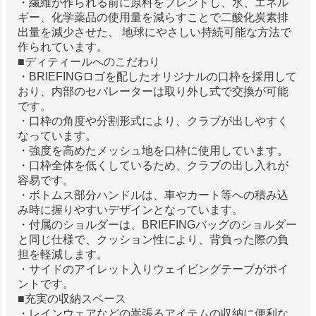
・繊維が作られる前に原料をブレンドし、水、エネル
ギー、化学薬品の使用量を減らすことで二酸化炭素排
出量を減少させた、 地球にやさしい持続可能な方法で
作られています。
■ディティールへのこだわり
・BRIEFINGロゴを配したオリジナルの口枠を採用して
おり、内部のセパレーターは取り外し式で交換が可能
です。
・口枠の角度や分割形式により、クラブが出しやすく
なっています。
・強度を高めたメッシュ地を口枠に使用しています。
・口枠全体を低くしているため、クラブの出し入れが
容易です。
・ボトムス部分ハンドルは、車やカート等への積み込
み時に握りやすいデザインとなっています。
・付属のショルダーは、BRIEFINGバッグのショルダー
と同じ仕様で、クッション性により、背負った際の負
担を軽減します。
・サイドのアイレット入りウェイビングテープがポイ
ントです。
■充実の収納スペース
・レインウェアなどの嵩張るアイテムの収納に便利な