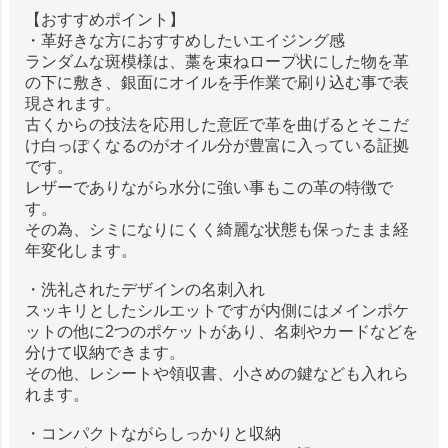
【おすすめポイント】
・革好きな方におすすめしたいエイジング感
ランダムな斑模様は、藁を束ねロープ状にした物を革
の下に敷き、銀面にオイルを手作業で刷り込む事で表
現されます。
古くからの技法を応用した意匠で革を曲げるとそこだ
け白っぽくなるのがオイル分が豊富に入っている証拠
です。
レザーでありながら水分に強い事もこの革の特徴で
す。
その為、シミになりにくく綺麗な状態も保ったまま経
年変化します。
・洗礼されたデザインの名刺入れ
スッキリとしたシルエットですが内側にはメインポケ
ットの他に2つのポケットがあり、名刺やカードなどを
分けて収納できます。
その他、レシートや領収書、小さめの鍵なども入れら
れます。
・コンパクトながらしっかりと収納