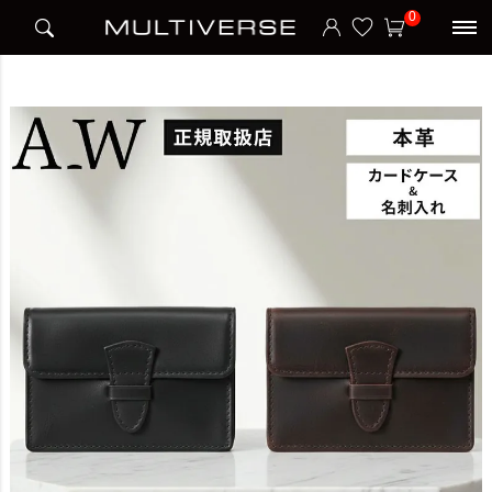
HOME
ブランド
アウ A_W
BELT CARD CASE カードケース 名刺入れ
0