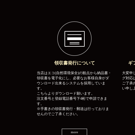
領収書発行について
ギ
当店はエコ(自然環境保全)の観点から納品書・
大変申
領収書を電子化にし、必要なお客様自身がダ
グ対応
ウンロード出来るシステムを採用していま
ご了承
す。
い申し
こちらよりダウンロード願います。
注文番号と登録電話番号下4桁で申請できま
す。
※手書きの領収書発行・郵送は行っておりま
せんのでご了承ください。
more