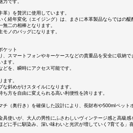
魅力です。
牛革）を贅沢に使用しています。
いく経年変化（エイジング）は、まさに本革製品ならではの醍
一無二の相棒となります。
生モノのバッグになります。
ポケット
り、スマートフォンやキーケースなどの貴重品を安全に収納で
います。
などを、瞬時にアクセス可能です。
ります。
ブな斜めがけスタイルになります。
持ち方を自由に変えられる高い利便性を誇ります。
チ（奥行き）を確保した設計により、長財布や500mlペッ
金具使いが、大人の男性にふさわしいヴィンテージ感と高級感
ほどに手に馴染み、深い味わいと光沢が増していく?育てる」