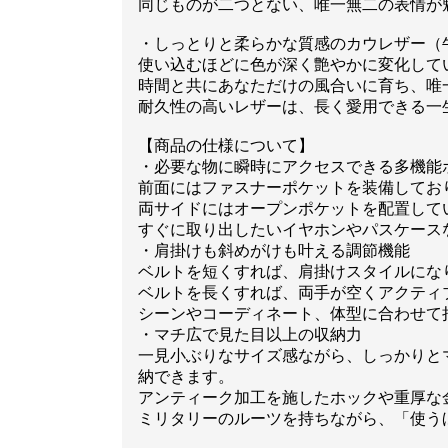
同じものが二つとない、唯一無二の表情が
・しっとりと柔らかな質感のカウレザー（
使い込むほどに色が深く艶やかに変化して
時間と共にあなただけの風合いに育ち、唯
耐久性の高いレザーは、長く愛用できる一
【商品の仕様について】
・必要な物に瞬時にアクセスできる多機能
前面にはファスナーポケットを装備してお
両サイドにはオープンポケットを配置して
すぐに取り出したいイヤホンやパスケース
・肩掛けも斜めがけも叶える調節機能
ベルトを短くすれば、肩掛けスタイルにな
ベルトを長くすれば、両手が空くアクティ
シーンやコーディネート、体型に合わせて
・マチ広で見た目以上の収納力
一見小ぶりなサイズ感ながら、しっかりとマ
納できます。
アンティーク加工を施したホックや重厚な
ミリタリーのルーツを持ちながら、「使う