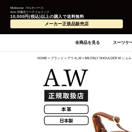
Multiverse -マルチバース-
from 伊藤忠リーテイルリンク
10,000円(税込)以上の購入で送料無料
メーカー正規品販売店
全商品を見る
スーツケ
HOME
ブランド
アウ A_W
MILITALY SHOULDER M シ