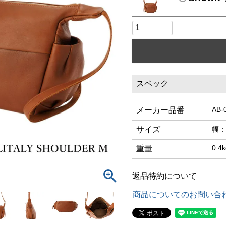
スペック
AB-
メーカー品番
サイズ
幅：
0.4k
重量
返品特約について
商品についてのお問い合