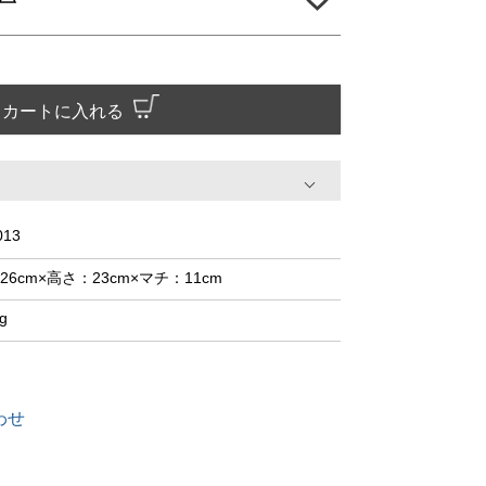
カートに入れる
013
26cm×高さ：23cm×マチ：11cm
g
わせ