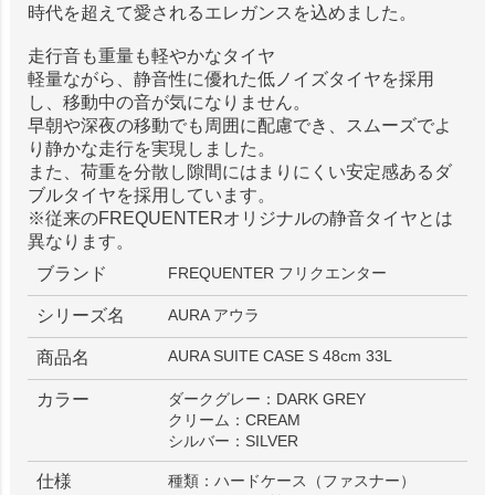
時代を超えて愛されるエレガンスを込めました。
走行音も重量も軽やかなタイヤ
軽量ながら、静音性に優れた低ノイズタイヤを採用
し、移動中の音が気になりません。
早朝や深夜の移動でも周囲に配慮でき、スムーズでよ
り静かな走行を実現しました。
また、荷重を分散し隙間にはまりにくい安定感あるダ
ブルタイヤを採用しています。
※従来のFREQUENTERオリジナルの静音タイヤとは
異なります。
ブランド
FREQUENTER フリクエンター
シリーズ名
AURA アウラ
AURA SUITE CASE S 48cm 33L
商品名
カラー
ダークグレー：DARK GREY
クリーム：CREAM
シルバー：SILVER
仕様
種類：ハードケース（ファスナー）