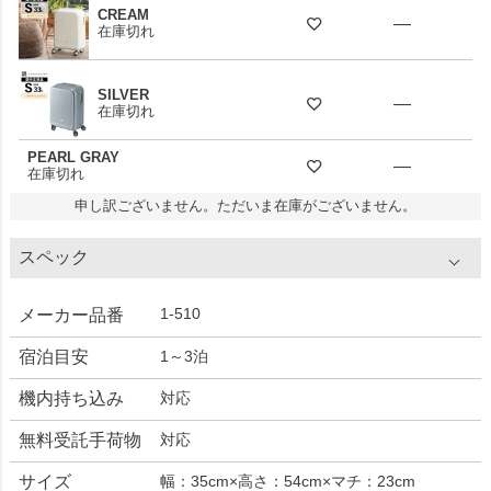
CREAM
—
在庫切れ
SILVER
—
在庫切れ
PEARL GRAY
—
在庫切れ
申し訳ございません。ただいま在庫がございません。
スペック
1-510
メーカー品番
宿泊目安
1～3泊
機内持ち込み
対応
無料受託手荷物
対応
サイズ
幅：35cm×高さ：54cm×マチ：23cm