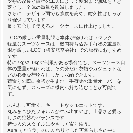
ツ類の改良と設計の工夫によって極限まで無駄をそぎ
落とし、全体の重量を削減しました。
さらに、デザイン面でも強度を高め、耐久性はしっか
り確保しています。
長く安心して使えるスーツケースに仕上げました。
LCCの厳しい重量制限も本体が軽ければラクラク
軽量なスーツケースは、機内持ち込み手荷物の重量制
限が厳しいLCC（格安航空会社）での旅行におすすめ
です。
特に7kgや10kgの制限がある場合でも、スーツケース自
体の重量が軽ければ、その分だけ衣類やガジェットな
どの必要な荷物をしっかり収納できます。
荷造りの際に余裕が生まれ、手荷物の重量オーバーを
気にせず、スムーズに機内へ持ち込むことが可能で
す。
ふんわり可愛く、キュートなシルエットです。
丸みを帯びたフォルムが生み出すのは、上品さと愛ら
しさの絶妙なバランスです。
持つ人のスタイルにやさしく寄り添う。
Aura（アウラ）のふんわりとした可愛らしさの中に、