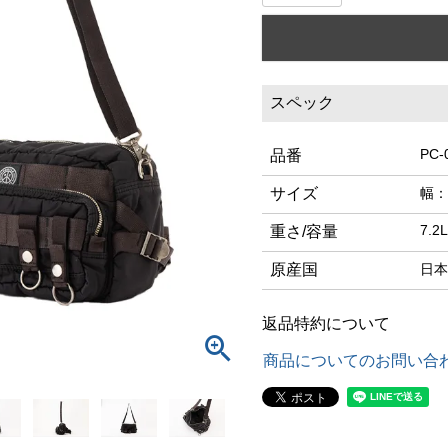
スペック
PC-
品番
サイズ
幅：
7.2L
重さ/容量
原産国
日本
返品特約について
商品についてのお問い合