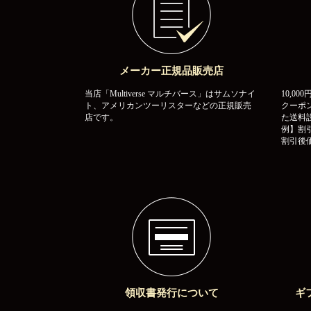
メーカー正規品販売店
当店「Multiverse マルチバース」はサムソナイ
10,0
ト、アメリカンツーリスターなどの正規販売
クーポ
店です。
た送料
例】割引
割引後価
領収書発行について
ギ