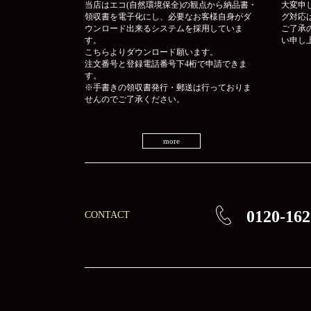
当店はエコ(自然環境保全)の観点から納品書・
大変申
領収書を電子化にし、必要なお客様自身がダ
グ対応
ウンロード出来るシステムを採用していま
ご了承
す。
い申し
こちらよりダウンロード願います。
注文番号と登録電話番号下4桁で申請できま
す。
※手書きの領収書発行・郵送は行っておりま
せんのでご了承ください。
more
0120-162
CONTACT