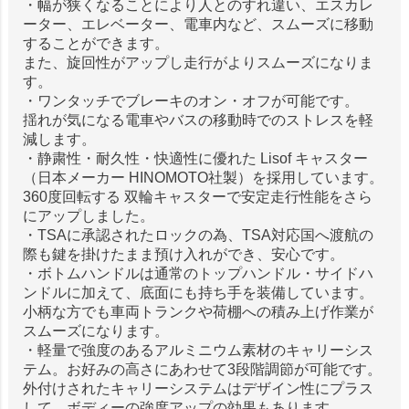
・幅が狭くなることにより人とのすれ違い、エスカレ
ーター、エレベーター、電車内など、スムーズに移動
することができます。
また、旋回性がアップし走行がよりスムーズになりま
す。
・ワンタッチでブレーキのオン・オフが可能です。
揺れが気になる電車やバスの移動時でのストレスを軽
減します。
・静粛性・耐久性・快適性に優れた Lisof キャスター
（日本メーカー HINOMOTO社製）を採用しています。
360度回転する 双輪キャスターで安定走行性能をさら
にアップしました。
・TSAに承認されたロックの為、TSA対応国へ渡航の
際も鍵を掛けたまま預け入れができ、安心です。
・ボトムハンドルは通常のトップハンドル・サイドハ
ンドルに加えて、底面にも持ち手を装備しています。
小柄な方でも車両トランクや荷棚への積み上げ作業が
スムーズになります。
・軽量で強度のあるアルミニウム素材のキャリーシス
テム。お好みの高さにあわせて3段階調節が可能です。
外付けされたキャリーシステムはデザイン性にプラス
して、ボディーの強度アップの効果もあります。