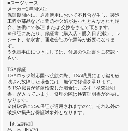
■スーツケース
メーカー2年間保証
保証期間内に、通常使用において不具合が生じ、製造
工程や部品などに問題や欠陥があったとみなされた場
合、無償にて修理 または 交換をさせて頂きます。
※保証にあたり、保証書（購入店・購入日 記載）、レ
シート、領収書、運送会社の伝票等が必要になりま
す。
※免責事由につきましては、付属の保証書をご確認下
さい。
TSA保証
TSAロック対応国へ渡航の際、TSA職員により鍵を破
壊され故障した場合には、無償で修理を承ります。
※TSA職員が解錠検査した場合は、必ず「検査証明
書」が入っています。修理の際は検査証明書が必要に
なります。
※鍵破壊にのみ保証が適用されますので、それ以外の
破損や損失は保証対象外となります。
【商品詳細】
品 番 : INV70