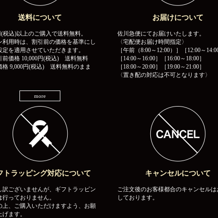
送料について
お届けについて
00円(税込)以上のご購入で送料無料。
佐川急便にてお届けいたします。
ン利用時は、割引前の価格を基準にし
〈宅配便お届け時間指定〉
設定を適用させていただきます。
［午前（8:00～12:00）］［12:00～14:0
前価格 10,000円(税込) 送料無料
［14:00～16:00］［16:00～18:00］
格 9,000円(税込) 送料無料のまま
［18:00～20:00］［19:00～21:00］
〈置き配の対応は不可となります〉
more
フトラッピング対応について
キャンセルについて
し訳ございませんが、ギフトラッピン
ご注文後のお客様都合のキャンセルは
は行っておりません。
しております。
の上、ご購入いただけますよう、お願
上げます。