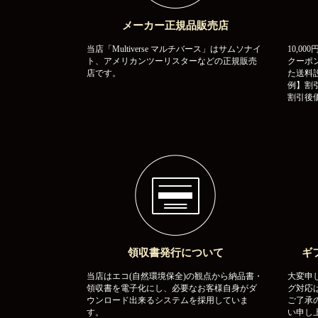
メーカー正規品販売店
当店「Multiverse マルチバース」はサムソナイ
10,0
ト、アメリカンツーリスターなどの正規販売
クーポ
店です。
た送料
例】割引
割引後価
領収書発行について
ギ
当店はエコ(自然環境保全)の観点から納品書・
大変申
領収書を電子化にし、必要なお客様自身がダ
グ対応
ウンロード出来るシステムを採用していま
ご了承
す。
い申し