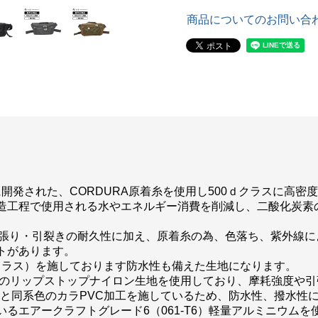
商品についてのお問い合
用を元に開発された、CORDURA原着糸を使用し500ｄクラスに
造工程で使用される水やエネルギー消費を削減し、二酸化炭素
・引張り・引裂きの耐久性に加え、原着糸の為、色落ち、紫外線
トがあります。
ｍクラス）を施しております防水性も備えた生地になります。
0ｄのリップストップナイロン生地を使用しており、摩耗強度や
地と同系色のカラPVC加工を施しているため、防水性、撥水性
るエアークラフトグレード6（061-T6）軽量アルミニウムを