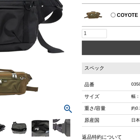
COYOTE
スペック
035
品番
サイズ
幅：
重さ/容量
約0.
原産国
日本
返品特約について