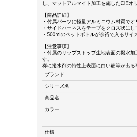
し、マットアルマイト加工を施したCIEオ
【商品詳細】
・付属パーツに軽量アルミニウム材質でオリ
・サイドハーネスをテープをクロス状にし
・500mlのペットボトルが余裕で入るサイ
【注意事項】
・付属のリップストップ生地表面の撥水加
す。
稀に撥水剤の特性上表面に白い筋等が出る
ブランド
シリーズ名
商品名
カラー
仕様