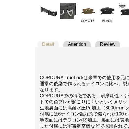
COYOTE
BLACK
Detail
Attention
Review
CORDURA TrueLockは米軍での使
通常の後染で作られるナイロンに比べ、製
なります。
CORDURA糸の特徴である、耐摩耗性
トでの色ブレが起こりにくいというメリッ
生地裏面には高耐水圧Pu加工（3000ｍ
付属には6ナイロン強力糸で織られた10
地表面にはテフロン(R)加工、裏面には表
また付属には宇宙航空機などで採用されてい