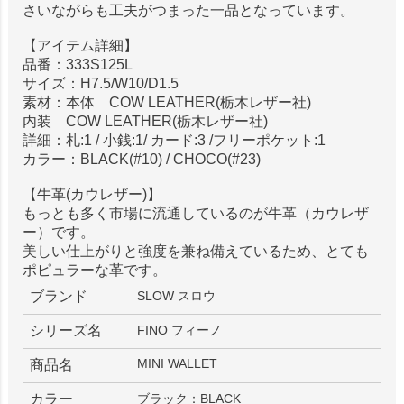
さいながらも工夫がつまった一品となっています。
【アイテム詳細】
品番：333S125L
サイズ：H7.5/W10/D1.5
素材：本体 COW LEATHER(栃木レザー社)
内装 COW LEATHER(栃木レザー社)
詳細：札:1 / 小銭:1/ カード:3 /フリーポケット:1
カラー：BLACK(#10) / CHOCO(#23)
【牛革(カウレザー)】
もっとも多く市場に流通しているのが牛革（カウレザ
ー）です。
美しい仕上がりと強度を兼ね備えているため、とても
ポピュラーな革です。
ブランド
SLOW スロウ
シリーズ名
FINO フィーノ
MINI WALLET
商品名
カラー
ブラック：BLACK