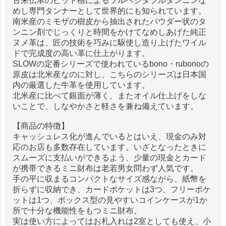
古来伝承のピット槽によるフルベジタブルタンニンな
めし専門タンナーとして世界的にも知られています。
南米産のミモザの樹皮から抽出されたパウダー状のタ
ンニン剤でじっくりと時間をかけてなめしあげた純正
ヌメ革は、匠の技術を巧みに駆使し造り上げたワイル
ドで完成度の高い革に仕上がります。
SLOWの定番シリーズで使われているbono・rubonoの
原皮は北米産なのに対し、こちらのシリーズは日本国
内の厳選した牛革を使用しています。
北米産に比べて銀面が薄く、またオイル仕上げをしな
いことで、しなやかさと軽さを兼ね備えています。
【商品の特徴】
キャッシュレス化が進んでいるとはいえ、現金のみ対
応のお店も多数存在しています。いざとなったときに
スムーズに支払いができるよう、少量の現金とカード
が携帯できるミニ財布は老若男女問わず人気です。
手の平に収まるコンパクトなサイズ感ながら、紙幣を
折らずに収納でき、カードポケットは3つ、フリーポケ
ットは1つ、ボックス型の見やすいコインケースが1か
所で十分な機能性をもつミニ財布。
実は使い方によってはお札入れは2室としても使え、小