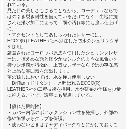
れている。
見た目の美しさもさることながら、コーデュラならで
はの引き裂き耐性を備えているだけでなく、生地に施
された撥水加工によって、雨や汚れ等にも強い仕上げ
に。
・アクセントとしてあしらわれたレザーには、
ECCO(R) LEATHER社へ別注した防水のシュリンク革
を採用。
厳選されたヨーロッパ原皮を使用したシュリンクレザ
ーは、控えめな艶と軽やかなシルクのような風合いを
持つシボ感が特徴的。上質なレザーならではの存在感
と上品な雰囲気を演出します。
革の鞣しにおいては、水を極力使用しない
「DriTan（ドリタン）」と呼ばれるECCO(R)
LEATHER社の工程技術を採用。水や薬品の仕様を少量
に抑えることで、環境にも配慮している。
【優れた機能性】
・カバー内部のボアがクッション性を発揮し、外部の
傷や衝撃からクラブを保護。
・使わないときはキャディバッグなどにかけておくこ