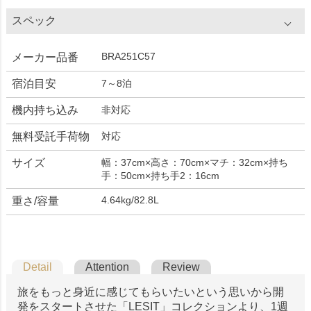
スペック
BRA251C57
メーカー品番
宿泊目安
7～8泊
機内持ち込み
非対応
無料受託手荷物
対応
サイズ
幅：37cm×高さ：70cm×マチ：32cm×持ち
手：50cm×持ち手2：16cm
4.64kg/82.8L
重さ/容量
Detail
Attention
Review
旅をもっと身近に感じてもらいたいという思いから開
発をスタートさせた「LESIT」コレクションより、1週