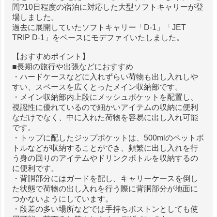
間?10日程度の宿泊に対応した大型ソフトキャリーが登
場しました。
過去に展開していたソフトキャリー「D-1」「JET
TRIP D-1」をベースにモデファイいたしました。
【おすすめポイント】
■長期の旅行や出張などにおすすめ
・ハードケースなどに入れずらい荷物も出し入れしや
すい、スペースを広くとったメイン収納部です。
・メイン収納部内上段にメッシュポケットを配置し、
視認性に優れているので細かいアイテムの収納に便利
なだけでなく、中に入れた荷物を容易に出し入れ可能
です。
・トップに配したジップポケットは、500mlのペットボ
トルなどが収納することができ、頻繁に出し入れを行
う身の回りのアイテムやドリンクボトルを収納するの
に便利です。
・背胴部分にはガードを配し、キャリーケースを倒し
た状態で荷物の出し入れを行う際に背胴部分が地面に
つかないようにしています。
・段差の多い場所などでは手持ちボストンとしても使