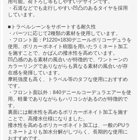
用可能。荷下ろし等もしやすいデザインです。
・石道などでも走行しやすい凹凸のあるタイヤを採用
しています。
■トラベルシーンをサポートする耐久性
・パーツに応じて2種類の素材を使用しています。
・フロント面：P1220×1830デニールポリコーデュラを
使用。ポリカーボネイト樹脂を用いたラミネート加工
を施すことで、かばんの撥水性を高めています。
凹凸感のある素材の風合いが特徴的で、ワントーンの
カラーリングでありながらも異なる素材の風合いが存
在感を発揮しています。
摩耗強度も高く、トラベル等のタフな使用におすすめ
です。
・フロント面以外：840デニールコーデュラエアーを使
用。軽量でありながらもハリコシがあるのが特徴的で
す。
裏面には耐水性を高めるポリカーボネイト加工を施す
ことで、高撥水仕様になりました。
撥水性を高めるポリカーボネイト加工は、一般のPUラ
ミネートよりも加水分解がしづらく、長期的な使用に
おすすめです。