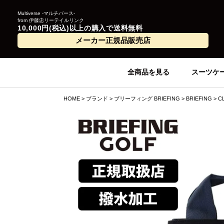
Multiverse -マルチバース-
from 伊藤忠リーテイルリンク
10,000円(税込)以上の購入で送料無料
メーカー正規品販売店
全商品を見る
スーツケ
HOME
ブランド
ブリーフィング BRIEFING
BRIEFING
C