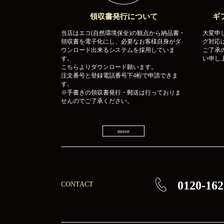
領収書発行について
ギ
当店はエコ(自然環境保全)の観点から納品書・
大変申
領収書を電子化にし、必要なお客様自身がダ
グ対応
ウンロード出来るシステムを採用していま
ご了承
す。
い申し
こちらよりダウンロード願います。
注文番号と登録電話番号下4桁で申請できま
す。
※手書きの領収書発行・郵送は行っておりま
せんのでご了承ください。
more
0120-162
CONTACT