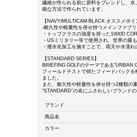
繊維が作られる前に原料をブレンドし、水
能な方法で作られています。
【NAVY/MULTICAM BLACK オススメポ
-耐久性や軽量性を併せ持つメインファブリ
・トップクラスの強度を持った1000D COR
・USミリタリー等で使用され、世界の最
・撥水化加工を施すことで、雨天や水濡れ
【STANDARD SERIES】
BRIEFING GOLFのテーマである“URB
フィールドテストで得たフィードバックを
ました。
また、耐久性や軽量性を併せ持つ2種類の
“STANDARD"の名にふさわしいブランドの
ブランド
商品名
カラー