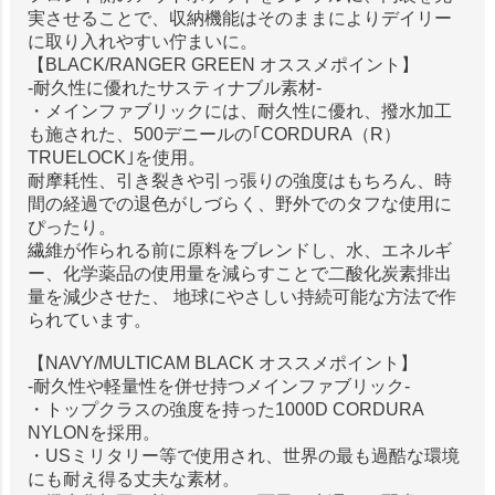
実させることで、収納機能はそのままによりデイリー
に取り入れやすい佇まいに。
【BLACK/RANGER GREEN オススメポイント】
-耐久性に優れたサスティナブル素材-
・メインファブリックには、耐久性に優れ、撥水加工
も施された、500デニールの｢CORDURA（R）
TRUELOCK｣を使用。
耐摩耗性、引き裂きや引っ張りの強度はもちろん、時
間の経過での退色がしづらく、野外でのタフな使用に
ぴったり。
繊維が作られる前に原料をブレンドし、水、エネルギ
ー、化学薬品の使用量を減らすことで二酸化炭素排出
量を減少させた、 地球にやさしい持続可能な方法で作
られています。
【NAVY/MULTICAM BLACK オススメポイント】
-耐久性や軽量性を併せ持つメインファブリック-
・トップクラスの強度を持った1000D CORDURA
NYLONを採用。
・USミリタリー等で使用され、世界の最も過酷な環境
にも耐え得る丈夫な素材。