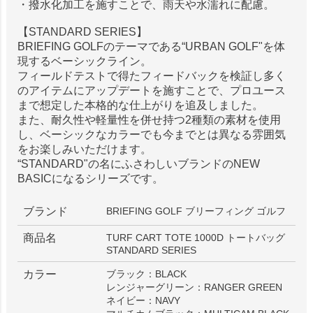
・撥水化加工を施すことで、雨天や水濡れに配慮。
【STANDARD SERIES】
BRIEFING GOLFのテーマである“URBAN GOLF"を体
現するベーシックライン。
フィールドテストで得たフィードバックを検証し多く
のアイテムにアップデートを施すことで、プロユース
まで想定した本格的な仕上がりを追及しました。
また、耐久性や軽量性を併せ持つ2種類の素材を使用
し、ベーシックなカラーでも今までとは異なる雰囲気
をお楽しみいただけます。
“STANDARD"の名にふさわしいブランドのNEW
BASICになるシリーズです。
ブランド
BRIEFING GOLF ブリーフィング ゴルフ
商品名
TURF CART TOTE 1000D トートバッグ
STANDARD SERIES
カラー
ブラック：BLACK
レンジャーグリーン：RANGER GREEN
ネイビー：NAVY