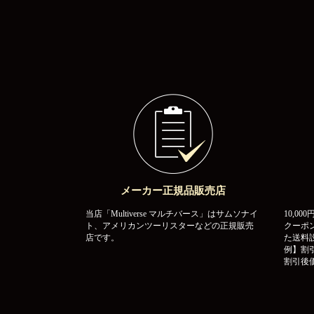
メーカー正規品販売店
当店「Multiverse マルチバース」はサムソナイ
10,0
ト、アメリカンツーリスターなどの正規販売
クーポ
店です。
た送料
例】割引
割引後価