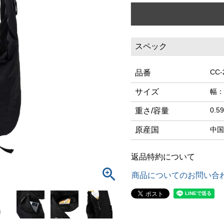
スペック
CC-
品番
サイズ
幅：
0.59
重さ/容量
原産国
中国
返品特約について
商品についてのお問い合