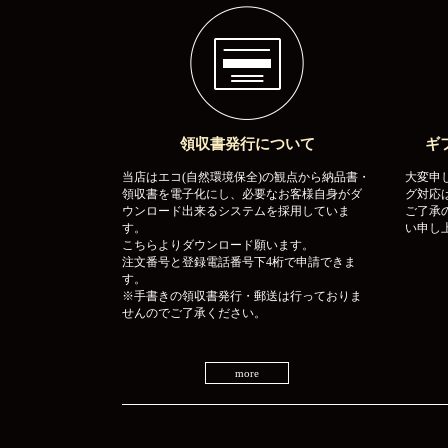
領収書発行について
ギ
当店はエコ(自然環境保全)の観点から納品書・
大変申
領収書を電子化にし、必要なお客様自身がダ
グ対応
ウンロード出来るシステムを採用していま
ご了承
す。
い申し
こちらよりダウンロード願います。
注文番号と登録電話番号下4桁で申請できま
す。
※手書きの領収書発行・郵送は行っておりま
せんのでご了承ください。
more