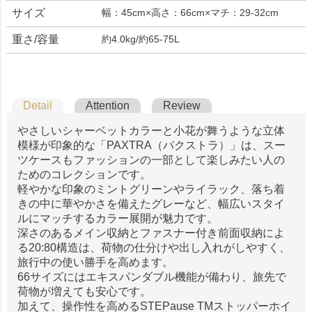
サイズ
幅：45cm×高さ：66cm×マチ：29-32cm
重さ/容量
約4.0kg/約65-75L
Detail
Attention
Review
やさしいシャーベットカラーと小花が舞うような立体
模様が印象的な「PAXTRA（パクストラ）」は、スー
ツケースもファッションの一部として楽しみたい人の
ためのコレクションです。
軽やかな印象のミントグリーンやライラック、落ち着
きの中に華やかさを備えたグレーなど、幅広いスタイ
ルにマッチするカラー展開が魅力です。
深さのあるメイン収納とファスナー付き前面収納によ
る20:80構造は、荷物の仕分けや出し入れがしやすく、
旅行中の使い勝手を高めます。
66サイズにはエキスパンダブル機能が備わり、旅先で
荷物が増えても安心です。
加えて、操作性を高めるSTEPause TMストッパーホイ