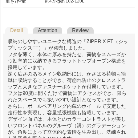
重さ/容量
約4.9kg/約102-120L
Detail
Attention
Review
収納のしやすいユニークな構造の「ZIPPRIX FT（ジッ
プリックスFT）」が発売しました。
フタを薄く、本体に厚みを持たせ、荷物をスムーズか
つ効率的に収納できるフラットトップオープン構造を
採用しています。
深く広さのあるメイン収納部には、かさばる荷物も簡
単に収納することができ、荷崩れ防止のクロスストラ
ップと大きなファスナーポケットが付属しています。
フタは90度に開くだけで荷物にアクセスができ、限ら
れたスペースでも扱いやすい設計となっています。
さらに、ボールベアリング内蔵のホイールで安定した
走行性を実現し、容量拡張機能も搭載しています。
デザイン面では、本体とのカラーコントラストが美し
いフロントパネルのグルーヴ（溝）のグラデーション
が、角度によって立体的な表情を生み出し、洗練され