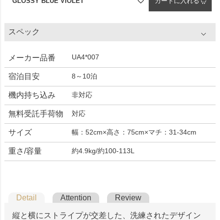
GLOSSY BLUE VIOLET
カートに入れる
スペック
UA4*007
メーカー品番
宿泊目安
8～10泊
機内持ち込み
非対応
無料受託手荷物
対応
サイズ
幅：52cm×高さ：75cm×マチ：31-34cm
重さ/容量
約4.9kg/約100-113L
Detail
Attention
Review
縦と横にストライプが交差した、洗練されたデザイン