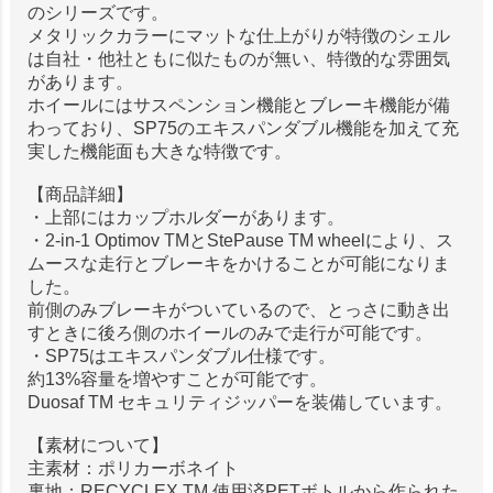
のシリーズです。
メタリックカラーにマットな仕上がりが特徴のシェル
は自社・他社ともに似たものが無い、特徴的な雰囲気
があります。
ホイールにはサスペンション機能とブレーキ機能が備
わっており、SP75のエキスパンダブル機能を加えて充
実した機能面も大きな特徴です。
【商品詳細】
・上部にはカップホルダーがあります。
・2-in-1 Optimov TMとStePause TM wheelにより、ス
ムースな走行とブレーキをかけることが可能になりま
した。
前側のみブレーキがついているので、とっさに動き出
すときに後ろ側のホイールのみで走行が可能です。
・SP75はエキスパンダブル仕様です。
約13%容量を増やすことが可能です。
Duosaf TM セキュリティジッパーを装備しています。
【素材について】
主素材：ポリカーボネイト
裏地：RECYCLEX TM 使用済PETボトルから作られた