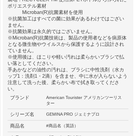
ポリエステル素材
Microban(R)抗菌素材を使用
※抗菌加工はすべての菌に効果があるわけではござい
ません。
※抗菌効果は永久的ではございません。
※Microban(R)抗菌技術は、製品の使用者などを病原体
となる微生物やウイルスから保護するように設計され
ていません。
※使用後は、ほこりや軽い汚れは柔らかいブラシで払
い落としてください。
手あかなどの油性の汚れは、ブラシに中性洗剤（水カ
ップ1：洗剤1・2滴）を含ませ、中に水が入らないよう
注意して洗った後、柔らかい布で拭き取ってくださ
い。
ブランド
American Tourister アメリカンツーリス
ター
シリーズ名
GEMINA PRO ジェミナプロ
商品名
#商品名（英語）