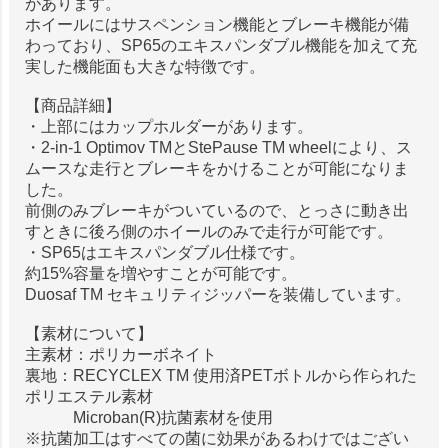
があります。
ホイールにはサスペンション機能とブレーキ機能が備
わっており、SP65のエキスパンダブル機能を加えて充
実した機能面も大きな特徴です。
【商品詳細】
・上部にはカップホルダーがあります。
・2-in-1 Optimov TMとStePause TM wheelにより、ス
ムースな走行とブレーキをかけることが可能になりま
した。
前側のみブレーキがついているので、とっさに動き出
すときに後ろ側のホイールのみで走行が可能です。
・SP65はエキスパンダブル仕様です。
約15%容量を増やすことが可能です。
Duosaf TM セキュリティジッパーを装備しています。
【素材について】
主素材：ポリカーボネイト
裏地：RECYCLEX TM 使用済PETボトルから作られた
ポリエステル素材
Microban(R)抗菌素材を使用
※抗菌加工はすべての菌に効果があるわけではござい