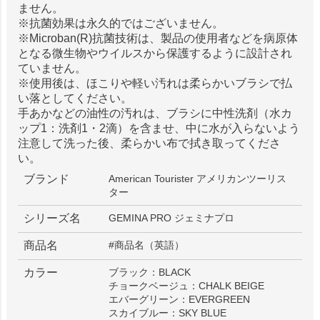
ません。
※抗菌効果は永久的ではございません。
※Microban(R)抗菌技術は、製品の使用者などを病原体
となる微生物やウイルスから保護するように設計され
ていません。
※使用後は、ほこりや軽い汚れは柔らかいブラシで払
い落としてください。
手あかなどの油性の汚れは、ブラシに中性洗剤（水カ
ップ1：洗剤1・2滴）を含ませ、中に水が入らないよう
注意して洗った後、柔らかい布で拭き取ってくださ
い。
ブランド
American Tourister アメリカンツーリス
ター
シリーズ名
GEMINA PRO ジェミナプロ
商品名
#商品名（英語）
カラー
ブラック：BLACK
チョークベージュ：CHALK BEIGE
エバーグリーン：EVERGREEN
スカイブルー：SKY BLUE