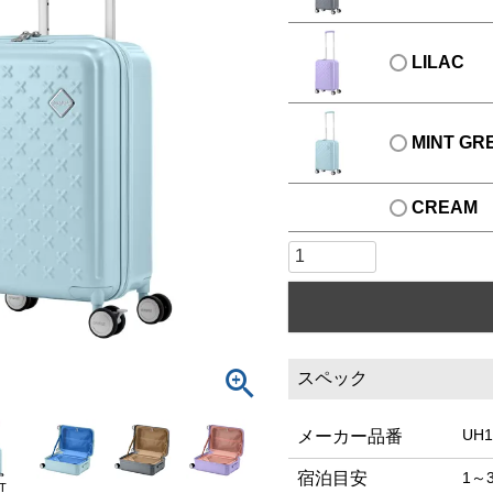
LILAC
MINT GR
CREAM
スペック
UH1
メーカー品番
宿泊目安
1～
T