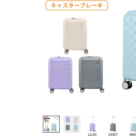
LILAC
GREY
MIN