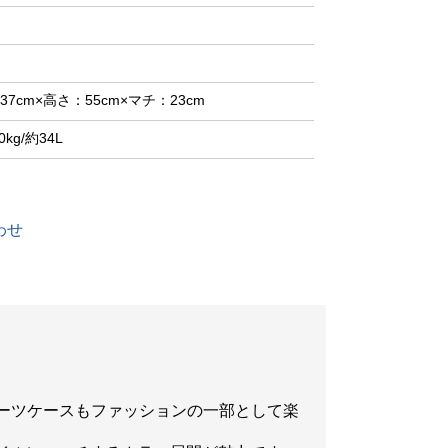
37cm×高さ：55cm×マチ：23cm
0kg/約34L
わせ
スーツケースもファッションの一部として楽