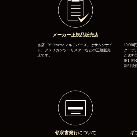
メーカー正規品販売店
当店「Multiverse マルチバース」はサムソナイ
10,0
ト、アメリカンツーリスターなどの正規販売
クーポ
店です。
た送料
例】割引
割引後価
領収書発行について
ギ