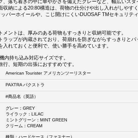
ク、落ち着きの中に華やかさを備えたグレーなど、幅広いスタ
収納による20:80構造は、荷物の仕分けや出し入れがしやす
Mストッパーホイールや、こじ開けにくいDUOSAF TMセキュリ
トメントは、厚みのある荷物もすっきりと収納可能です。
トラップが内蔵されており、荷崩れを防ぎながらすっきりとパ
を入れておくと便利で、使い勝手を高めています。
な機内持ち込み対応サイズです。
旅行、短期の出張におすすめです。
American Tourister アメリカンツーリスター
PAXTRA パクストラ
#商品名（英語）
グレー：GREY
ライラック：LILAC
ミントグリーン：MINT GREEN
クリーム：CREAM
種類：ハードケース（ファスナー）