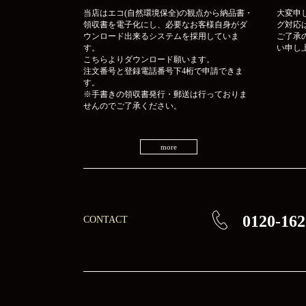
当店はエコ(自然環境保全)の観点から納品書・
大変申
領収書を電子化にし、必要なお客様自身がダ
グ対応
ウンロード出来るシステムを採用していま
ご了承
す。
い申し
こちらよりダウンロード願います。
注文番号と登録電話番号下4桁で申請できま
す。
※手書きの領収書発行・郵送は行っておりま
せんのでご了承ください。
more
0120-162
CONTACT