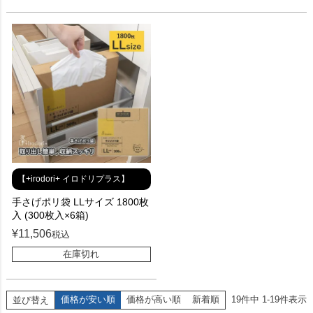
【+irodori+ イロドリプラス】
手さげポリ袋 LLサイズ 1800枚
入 (300枚入×6箱)
¥
11,506
税込
在庫切れ
価格が安い順
価格が高い順
新着順
19
件中
1
-
19
件表示
並び替え