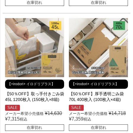
在庫切れ
在庫切れ
【+irodori+ イロドリプラス】
【+irodori+ イロドリプラス】
【50％OFF】取っ手付きごみ袋
【50％OFF】厚手透明ごみ袋
45L 1200枚入 (150枚入×8箱)
70L 400枚入 (100枚入×4箱)
SALE
SALE
¥
14,630
¥
14,718
メーカー希望小売価格
メーカー希望小売価格
¥
7,315
¥
7,359
税込
税込
在庫切れ
在庫切れ