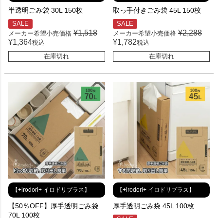
半透明ごみ袋 30L 150枚
取っ手付きごみ袋 45L 150枚
SALE
SALE
¥
1,518
¥
2,288
メーカー希望小売価格
メーカー希望小売価格
¥
1,364
¥
1,782
税込
税込
在庫切れ
在庫切れ
【+irodori+ イロドリプラス】
【+irodori+ イロドリプラス】
【50％OFF】厚手透明ごみ袋
厚手透明ごみ袋 45L 100枚
70L 100枚