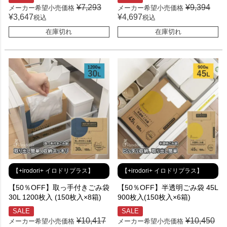
¥
7,293
¥
9,394
メーカー希望小売価格
メーカー希望小売価格
¥
3,647
¥
4,697
税込
税込
在庫切れ
在庫切れ
【+irodori+ イロドリプラス】
【+irodori+ イロドリプラス】
【50％OFF】取っ手付きごみ袋
【50％OFF】半透明ごみ袋 45L
30L 1200枚入 (150枚入×8箱)
900枚入(150枚入×6箱)
SALE
SALE
¥
10,417
¥
10,450
メーカー希望小売価格
メーカー希望小売価格