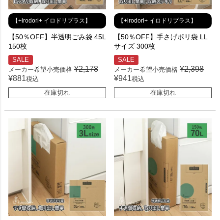
【+irodori+ イロドリプラス】
【+irodori+ イロドリプラス】
【50％OFF】半透明ごみ袋 45L
【50％OFF】手さげポリ袋 LL
150枚
サイズ 300枚
SALE
SALE
¥
2,178
¥
2,398
メーカー希望小売価格
メーカー希望小売価格
¥
881
¥
941
税込
税込
在庫切れ
在庫切れ