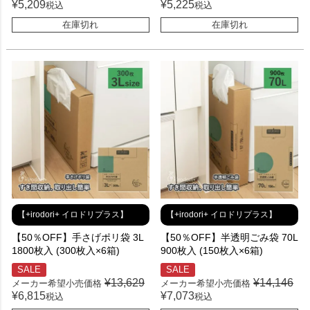
¥
5,209
¥
5,225
税込
税込
在庫切れ
在庫切れ
【+irodori+ イロドリプラス】
【+irodori+ イロドリプラス】
【50％OFF】手さげポリ袋 3L
【50％OFF】半透明ごみ袋 70L
1800枚入 (300枚入×6箱)
900枚入 (150枚入×6箱)
SALE
SALE
¥
13,629
¥
14,146
メーカー希望小売価格
メーカー希望小売価格
¥
6,815
¥
7,073
税込
税込