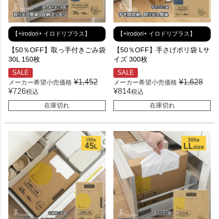
【+irodori+ イロドリプラス】
【+irodori+ イロドリプラス】
【50％OFF】取っ手付きごみ袋
【50％OFF】手さげポリ袋 Lサ
30L 150枚
イズ 300枚
SALE
SALE
¥
1,452
¥
1,628
メーカー希望小売価格
メーカー希望小売価格
¥
726
¥
814
税込
税込
在庫切れ
在庫切れ