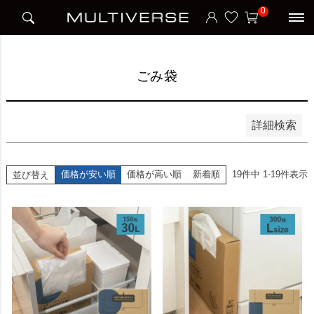
HOME
アイテム別
日用品雑貨
ごみ袋
0
並び順
新着順
価格が安い順
価格が高い順
ごみ袋
検索
詳細検索
価格が安い順
価格が高い順
新着順
19
件中
1
-
19
件表示
並び替え