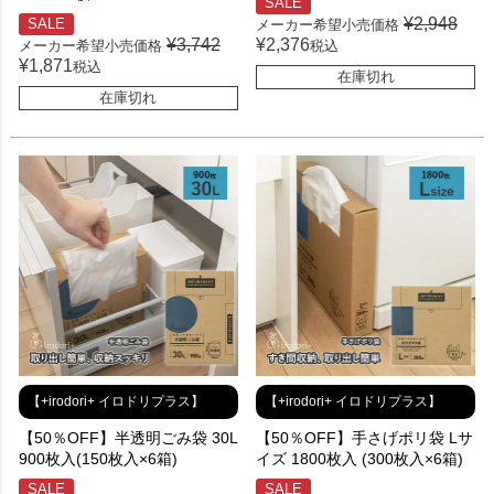
SALE
¥
2,948
SALE
メーカー希望小売価格
¥
3,742
¥
2,376
メーカー希望小売価格
税込
¥
1,871
税込
在庫切れ
在庫切れ
【+irodori+ イロドリプラス】
【+irodori+ イロドリプラス】
【50％OFF】半透明ごみ袋 30L
【50％OFF】手さげポリ袋 Lサ
900枚入(150枚入×6箱)
イズ 1800枚入 (300枚入×6箱)
SALE
SALE