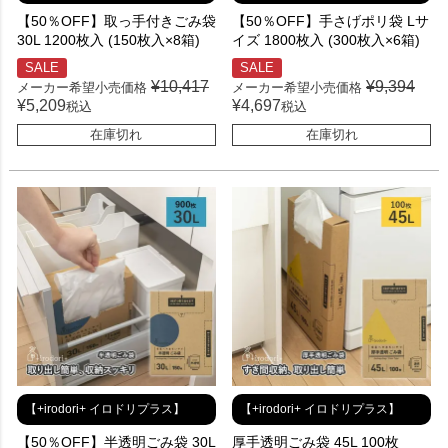
【50％OFF】取っ手付きごみ袋
【50％OFF】手さげポリ袋 Lサ
30L 1200枚入 (150枚入×8箱)
イズ 1800枚入 (300枚入×6箱)
SALE
SALE
¥
10,417
¥
9,394
メーカー希望小売価格
メーカー希望小売価格
¥
5,209
¥
4,697
税込
税込
在庫切れ
在庫切れ
【+irodori+ イロドリプラス】
【+irodori+ イロドリプラス】
【50％OFF】半透明ごみ袋 30L
厚手透明ごみ袋 45L 100枚