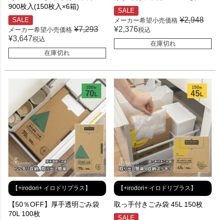
900枚入(150枚入×6箱)
SALE
¥
2,948
SALE
メーカー希望小売価格
¥
7,293
¥
2,376
メーカー希望小売価格
税込
¥
3,647
税込
在庫切れ
在庫切れ
【+irodori+ イロドリプラス】
【+irodori+ イロドリプラス】
【50％OFF】厚手透明ごみ袋
取っ手付きごみ袋 45L 150枚
70L 100枚
SALE