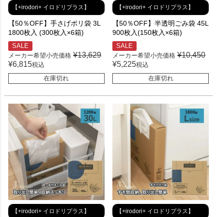
【+irodori+ イロドリプラス】
【+irodori+ イロドリプラス】
【50％OFF】手さげポリ袋 3L
【50％OFF】半透明ごみ袋 45L
1800枚入 (300枚入×6箱)
900枚入(150枚入×6箱)
SALE
SALE
¥
13,629
¥
10,450
メーカー希望小売価格
メーカー希望小売価格
¥
6,815
¥
5,225
税込
税込
在庫切れ
在庫切れ
【+irodori+ イロドリプラス】
【+irodori+ イロドリプラス】