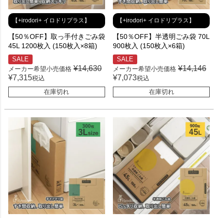
【+irodori+ イロドリプラス】
【+irodori+ イロドリプラス】
【50％OFF】取っ手付きごみ袋
【50％OFF】半透明ごみ袋 70L
45L 1200枚入 (150枚入×8箱)
900枚入 (150枚入×6箱)
SALE
SALE
¥
14,630
¥
14,146
メーカー希望小売価格
メーカー希望小売価格
¥
7,315
¥
7,073
税込
税込
在庫切れ
在庫切れ