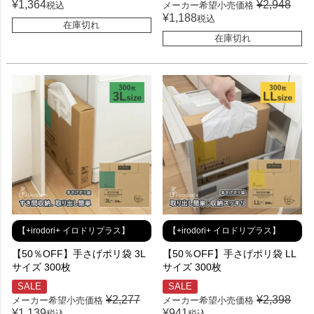
¥
1,364
¥
2,948
税込
メーカー希望小売価格
¥
1,188
税込
在庫切れ
在庫切れ
【+irodori+ イロドリプラス】
【+irodori+ イロドリプラス】
【50％OFF】手さげポリ袋 3L
【50％OFF】手さげポリ袋 LL
サイズ 300枚
サイズ 300枚
SALE
SALE
¥
2,277
¥
2,398
メーカー希望小売価格
メーカー希望小売価格
¥
1,139
¥
941
税込
税込