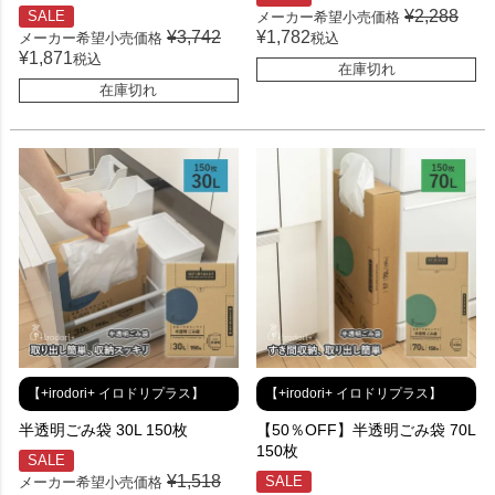
¥
2,288
SALE
メーカー希望小売価格
¥
3,742
¥
1,782
メーカー希望小売価格
税込
¥
1,871
税込
在庫切れ
在庫切れ
【+irodori+ イロドリプラス】
【+irodori+ イロドリプラス】
半透明ごみ袋 30L 150枚
【50％OFF】半透明ごみ袋 70L
150枚
SALE
¥
1,518
SALE
メーカー希望小売価格