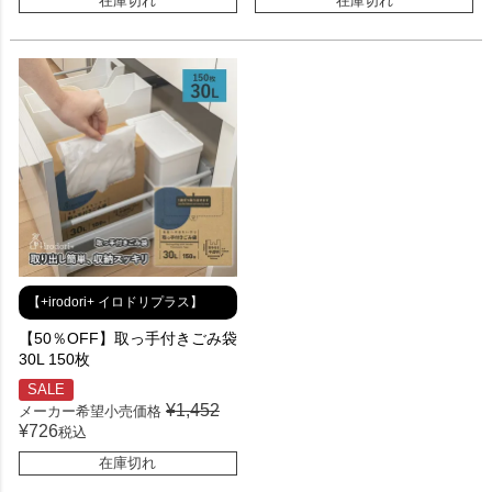
在庫切れ
在庫切れ
【+irodori+ イロドリプラス】
【50％OFF】取っ手付きごみ袋
30L 150枚
SALE
¥
1,452
メーカー希望小売価格
¥
726
税込
在庫切れ