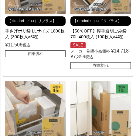
【+irodori+ イロドリプラス】
【+irodori+ イロドリプラス】
手さげポリ袋 LLサイズ 1800枚
【50％OFF】厚手透明ごみ袋
入 (300枚入×6箱)
70L 400枚入 (100枚入×4箱)
¥
11,506
税込
SALE
¥
14,718
メーカー希望小売価格
在庫切れ
¥
7,359
税込
在庫切れ