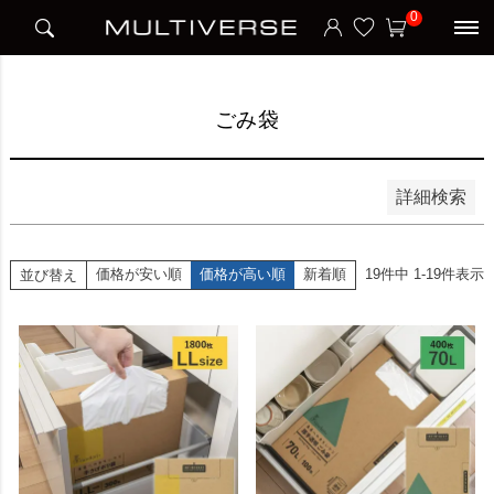
HOME
アイテム別
日用品雑貨
ごみ袋
0
並び順
新着順
価格が安い順
価格が高い順
ごみ袋
検索
詳細検索
価格が安い順
価格が高い順
新着順
19
件中
1
-
19
件表示
並び替え