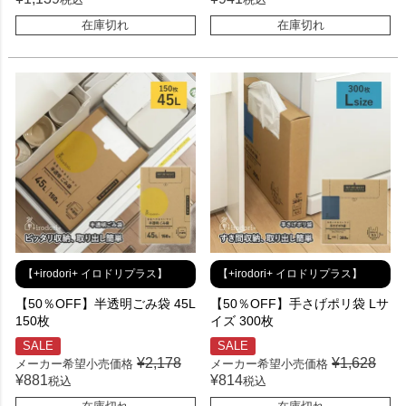
在庫切れ
在庫切れ
【+irodori+ イロドリプラス】
【+irodori+ イロドリプラス】
【50％OFF】半透明ごみ袋 45L
【50％OFF】手さげポリ袋 Lサ
150枚
イズ 300枚
SALE
SALE
¥
2,178
¥
1,628
メーカー希望小売価格
メーカー希望小売価格
¥
881
¥
814
税込
税込