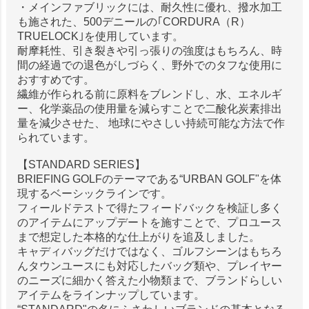
・メインファブリックには、耐久性に優れ、撥水加工
も施された、500デニールの｢CORDURA（R）
TRUELOCK｣を使用しています。
耐摩耗性、引き裂きや引っ張りの強度はもちろん、時
間の経過での退色がしづらく、野外でのタフな使用に
おすすめです。
繊維が作られる前に原料をブレンドし、水、エネルギ
ー、化学薬品の使用量を減らすことで二酸化炭素排出
量を減少させた、 地球にやさしい持続可能な方法で作
られています。
【STANDARD SERIES】
BRIEFING GOLFのテーマである“URBAN GOLF"を体
現するベーシックラインです。
フィールドテストで得たフィードバックを検証し多く
のアイテムにアップデートを施すことで、プロユース
まで想定した本格的な仕上がりを追及しました。
キャディバッグだけではなく、ゴルフシーンはもちろ
んタウンユースにも対応したバッグ類や、プレイヤー
のニーズに細かく答えた小物類まで、ブランドらしい
アイテムをラインナップしています。