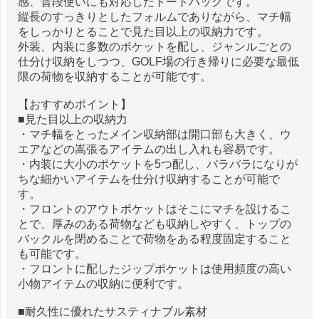
感、普段使いにも対応したトートバッグです。
縦長のすっきりとしたフォルムでありながら、マチ幅
をしっかりとることで見た目以上の収納力です。
外装、内装に多数のポケットを配し、ジャンルごとの
仕分け収納をしつつ、GOLF場の行き帰りに必要な最低
限の荷物を収納することが可能です。
【おすすめポイント】
■見た目以上の収納力
・マチ幅をとったメイン収納部は開口部も大きく、ウ
エアなどの嵩張るアイテムの出し入れも容易です。
・内装に大小のポケットを5つ配し、バラバラになりが
ちな細かいアイテムを仕分け収納することが可能で
す。
・フロントのアウトポケットはそこにマチを設けるこ
とで、厚みのある荷物なども収納しやすく、トップの
バックルを閉めることで荷物をある程度固定すること
も可能です。
・フロントに配したジップポケットは使用頻度の高い
小物アイテムの収納に便利です。
■耐久性に優れたサスティナブル素材