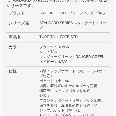
“STANDARD"の名にふさわしいブランドの基本となる
シリーズです。
ブランド
BRIEFING GOLF ブリーフィング ゴルフ
シリーズ名
STANDARD SERIES スタンダードシリー
ズ
TURF TALL TOTE STD
商品名
カラー
ブラック：BLACK
タン：TAN
レンジャーグリーン：RANGER GREEN
ネイビー：NAVY
仕様
内装：ジップポケット（大）×2（A4サイ
ズ対応）
ポケット（小）×4
内部に着脱式のキーホルダーを完備
開口部にスナップボタンを配置
外装：
フロント：ポケット（中）バックル式、
底マチを設け嵩張る荷物も収納可能
ジップポケット（中）×1
サイド：ジップポケット（小）×2