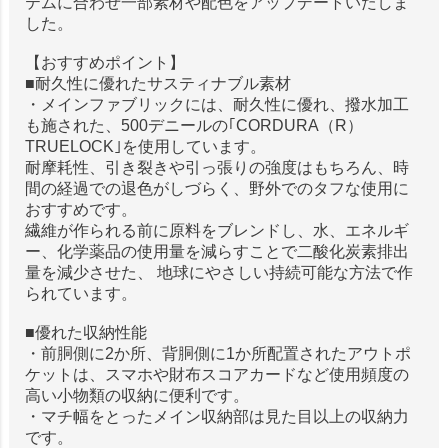
テムに合わせ一部素材や配色をアップデートいたしま
した。
【おすすめポイント】
■耐久性に優れたサスティナブル素材
・メインファブリックには、耐久性に優れ、撥水加工
も施された、500デニールの｢CORDURA（R）
TRUELOCK｣を使用しています。
耐摩耗性、引き裂きや引っ張りの強度はもちろん、時
間の経過での退色がしづらく、野外でのタフな使用に
おすすめです。
繊維が作られる前に原料をブレンドし、水、エネルギ
ー、化学薬品の使用量を減らすことで二酸化炭素排出
量を減少させた、 地球にやさしい持続可能な方法で作
られています。
■優れた収納性能
・前胴側に2か所、背胴側に1か所配置されたアウトポ
ケットは、スマホや財布スコアカードなど使用頻度の
高い小物類の収納に便利です。
・マチ幅をとったメイン収納部は見た目以上の収納力
です。