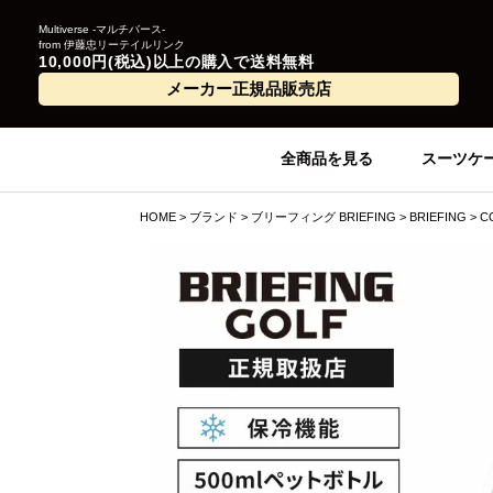
Multiverse -マルチバース-
from 伊藤忠リーテイルリンク
10,000円(税込)以上の購入で送料無料
メーカー正規品販売店
全商品を見る
スーツケ
HOME
ブランド
ブリーフィング BRIEFING
BRIEFING
C