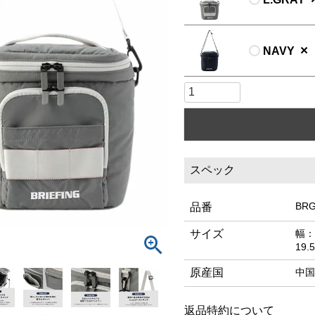
×
NAVY
スペック
BRG
品番
サイズ
幅：
19
原産国
中国
返品特約について