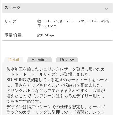
スペック
サイズ
幅：30cm×高さ：28.5cm×マチ：12cm×持ち
手：29.5cm
重量/容量
約0.74kg/-
Detail
Attention
Review
防水加工を施したシュリンクレザーを贅沢に用いたカ
ートトート（トールサイズ）が登場しました。
BRIEFINGで展開している定番のカートトートをベース
に、高さをアップさせることで収納力を高めました。
ドリンクボトルなども立てたまま入れやすく、容量が
増えたことでゴルフシーンはもちろんデイリー用とし
てもおすすめです。
デザインは幅広いシーンでの仕様を想定し、オールブ
ラックのカラーリングに型押しのロゴ表現と、シック