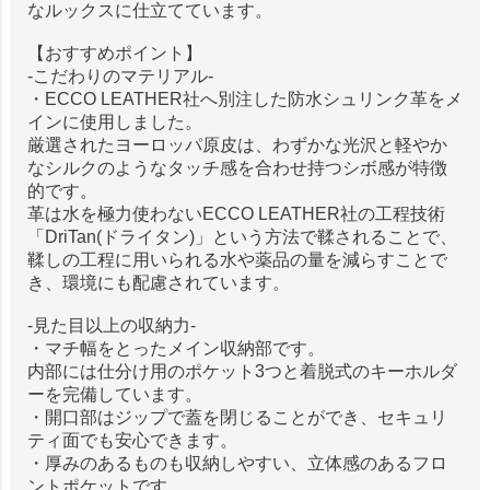
なルックスに仕立てています。
【おすすめポイント】
-こだわりのマテリアル-
・ECCO LEATHER社へ別注した防水シュリンク革をメ
インに使用しました。
厳選されたヨーロッパ原皮は、わずかな光沢と軽やか
なシルクのようなタッチ感を合わせ持つシボ感が特徴
的です。
革は水を極力使わないECCO LEATHER社の工程技術
「DriTan(ドライタン)」という方法で鞣されることで、
鞣しの工程に用いられる水や薬品の量を減らすことで
き、環境にも配慮されています。
-見た目以上の収納力-
・マチ幅をとったメイン収納部です。
内部には仕分け用のポケット3つと着脱式のキーホルダ
ーを完備しています。
・開口部はジップで蓋を閉じることができ、セキュリ
ティ面でも安心できます。
・厚みのあるものも収納しやすい、立体感のあるフロ
ントポケットです。