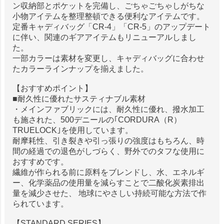
ン収納部とポケットを完備し、ごちゃごちゃしがちな
小物アイテムを整理整頓できる便利なアイテムです。
定番キャディバッグ「CR-4」「CR-5」のアップデート
に伴い、関連のギアアイテムもリニューアルしまし
た。
一部カラーは素材を変更し、キャディバッグに合わせ
たカラーラインナップを揃えました。
【おすすめポイント】
■耐久性に優れたサスティナブル素材
・メインファブリックには、耐久性に優れ、撥水加工
も施された、500デニールの｢CORDURA（R）
TRUELOCK｣を使用しています。
耐摩耗性、引き裂きや引っ張りの強度はもちろん、時
間の経過での退色がしづらく、野外でのタフな使用に
おすすめです。
繊維が作られる前に原料をブレンドし、水、エネルギ
ー、化学薬品の使用量を減らすことで二酸化炭素排出
量を減少させた、 地球にやさしい持続可能な方法で作
られています。
【STANDARD SERIES】