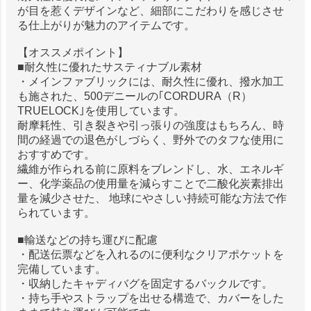
が目を惹くデザインなど、細部にこだわりを感じさせ
る仕上がりが魅力のアイテムです。
【オススメポイント】
■耐久性に優れたサスティナブル素材
・メインファブリックには、耐久性に優れ、撥水加工
も施された、500デニールの｢CORDURA（R）
TRUELOCK｣を使用しています。
耐摩耗性、引き裂きや引っ張りの強度はもちろん、時
間の経過での退色がしづらく、野外でのタフな使用に
おすすめです。
繊維が作られる前に原料をブレンドし、水、エネルギ
ー、化学薬品の使用量を減らすことで二酸化炭素排出
量を減少させた、 地球にやさしい持続可能な方法で作
られています。
■輸送などの持ち運びに配慮
・配送伝票などを入れるのに便利なクリアポケットを
完備しています。
・収納したキャディバグを固定するバックルです。
・持ち手やストラップを出せる構造で、カバーをした