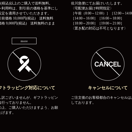
00円(税込)以上のご購入で送料無料。
佐川急便にてお届けいたします。
ン利用時は、割引前の価格を基準にし
〈宅配便お届け時間指定〉
設定を適用させていただきます。
［午前（8:00～12:00）］［12:00～14:0
前価格 10,000円(税込) 送料無料
［14:00～16:00］［16:00～18:00］
格 9,000円(税込) 送料無料のまま
［18:00～20:00］［19:00～21:00］
〈置き配の対応は不可となります〉
more
フトラッピング対応について
キャンセルについて
し訳ございませんが、ギフトラッピン
ご注文後のお客様都合のキャンセルは
は行っておりません。
しております。
の上、ご購入いただけますよう、お願
上げます。