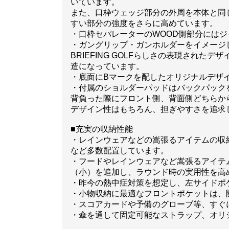
いています。
また、口枠ウェッジ部分の外周を本体と同
すい部分の強度をさらに高めています。
・口枠セパレーターのWOOD側部分にはジ
・ガングリップ・ガンホルダーをイメージ
BRIEFING GOLFらしさの表現さ
造になっています。
・底面にBマークを配したオリジナルデザ
・付属のショルダーパッドはバックパック
背負った際にフロント側、背面側どちらから
デザイン性はもちろん、担ぎやすさを追求
■充実の収納性能
・レインウェアなどの嵩張るアイテムの収
など多数配置しています。
・フードやレインウェアなど嵩張るアイテ
（小）を追加し、ラウンド時の実用性を高
・昨今の熱中症対策を想定し、左サイドポ
・小物収納に最適なフロントポケットは、
・スコアカードや予備のグローブ等、すぐ
・傘を通して固定可能なストラップ、オリ