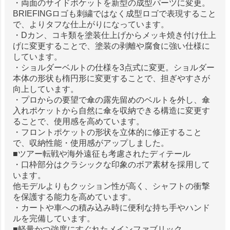
・両面のサイドポケットを新型の成型パーツに変更。
BRIEFINGロゴも刺繍ではなく成型ロゴで表現すること
で、よりタフな仕上がりになっています。
・Dカン、コキ類を塗装仕上げからメッキ焼き付け仕上
げに変更することで、塗装の剥離や腐食に強い仕様に
しています。
・ショルダーベルトの仕様を3点式に変更。ショルダー
本体の形状も楕円形に変更することで、担ぎやすさが
向上しています。
・プロからの要望で傘の露先留めのベルトを外し、傘
入れポケットから自然に傘を収納できる構造に変更す
ることで、使用感を高めています。
・フロントポケットの形状を立体的に修正すること
で、収納性能・使用感がアップしました。
■ツアー転戦や海外遠征も考慮されたディテール
・口枠部分はクラシックな印象のボア素材を採用して
います。
他モデルよりもクッション性が高く、シャフトの衝撃
を保護する能力を高めています。
・カートや車への積み込み時に便利な持ち手やハンド
ルを完備しています。
■軽量かつ強度にすぐれたメインファブリック