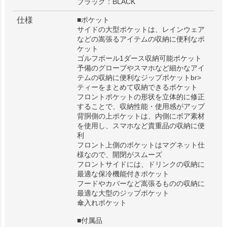
ブラック：BLACK
仕様
■ポケット
サイドの大型ポケットは、レインウェア
などの嵩張るアイテムの収納に便利なポ
ケット
ゴルフボール1ダース収納可能ポケット
予備のグローブやスマホなど細かなアイ
テムの収納に便利なジップポケットbr>
ティーをまとめて収納できるポケット
フロントポケットの形状を立体的に修正
することで、収納性能・使用感がアップ
背胴側の上ポケットは、内側にボア素材
を使用し、スマホなど貴重品の収納に便
利
フロント上側のポケットはマグネット仕
様なので、開閉がスムーズ
フロントサイドには、ドリンクの収納に
最適な保冷機能付きポケット
フードやカバーなど嵩張るものの収納に
最適な大型のジップポケット
傘入れポケット
■付属品