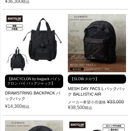
¥
36,300
税込
【BAICYCLON by bagjack バイシ
【SLOW スロウ】
クロン バイ バッグジャック】
MESH DAY PACS L バックパッ
DRAWSTRING BACKPACK バ
ク BALLISTIC AIR
ックパック
¥
33,000
メーカー希望小売価格
¥
14,300
税込
¥
38,500
税込