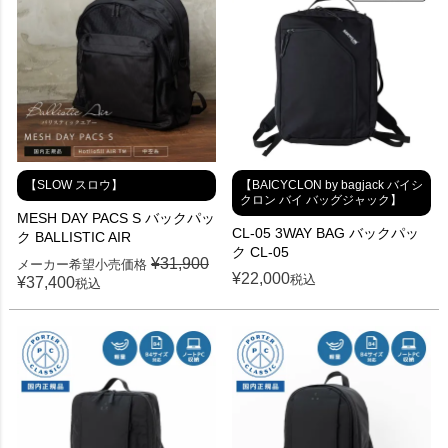
【SLOW スロウ】
【BAICYCLON by bagjack バイシ
クロン バイ バッグジャック】
MESH DAY PACS S バックパッ
CL-05 3WAY BAG バックパッ
ク BALLISTIC AIR
ク CL-05
¥
31,900
メーカー希望小売価格
¥
22,000
税込
¥
37,400
税込