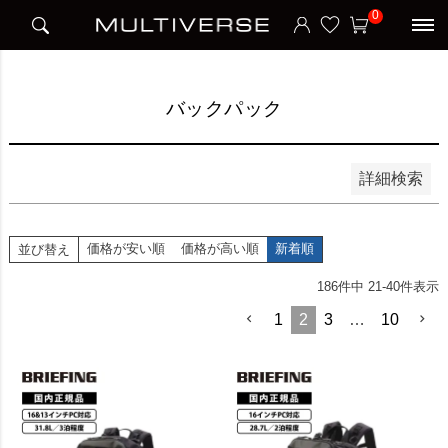
HOME
アイテム別
ビジネスバッグ
バックパック
0
並び順
新着順
価格が安い順
価格が高い順
バックパック
検索
詳細検索
価格が安い順
価格が高い順
新着順
並び替え
186
件中
21
-
40
件表示
1
2
3
…
10