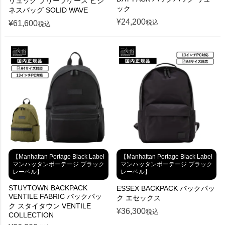
リュック ブリーフケース ビジ
ック
ネスバッグ SOLID WAVE
¥
24,200
税込
¥
61,600
税込
【Manhattan Portage Black Label
【Manhattan Portage Black Label
マンハッタンポーテージ ブラック
マンハッタンポーテージ ブラック
レーベル】
レーベル】
STUYTOWN BACKPACK
ESSEX BACKPACK バックパッ
VENTILE FABRIC バックパッ
ク エセックス
ク スタイタウン VENTILE
¥
36,300
税込
COLLECTION