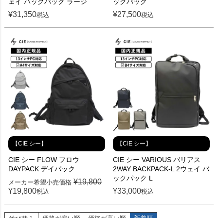
ェイ バックパック ラージ
ックパック
¥
31,350
¥
27,500
税込
税込
【CIE シー】
【CIE シー】
CIE シー FLOW フロウ
CIE シー VARIOUS バリアス
DAYPACK デイパック
2WAY BACKPACK-L 2ウェイ バ
ックパック L
¥
19,800
メーカー希望小売価格
¥
19,800
¥
33,000
税込
税込