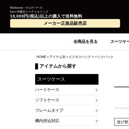
Multiverse -マルチバース-
from 伊藤忠リーテイルリンク
10,000円(税込)以上の購入で送料無料
メーカー正規品販売店
全商品を見る
スーツケ
HOME
アイテム別
ビジネスバッグ
バックパック
アイテムから探す
スーツケース
ハードケース
ソフトケース
フレームタイプ
機内持込対応
並び替