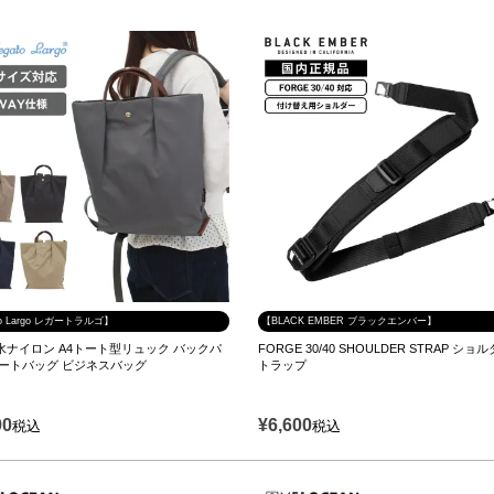
to Largo レガートラルゴ】
【BLACK EMBER ブラックエンバー】
水ナイロン A4トート型リュック バックパ
FORGE 30/40 SHOULDER STRAP ショ
トートバッグ ビジネスバッグ
トラップ
90
¥
6,600
税込
税込