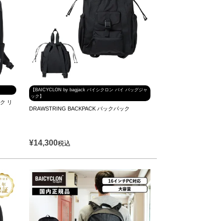
【BAICYCLON by bagjack バイシクロン バイ バッグジャ
ック】
ック リ
DRAWSTRING BACKPACK バックパック
¥
14,300
税込