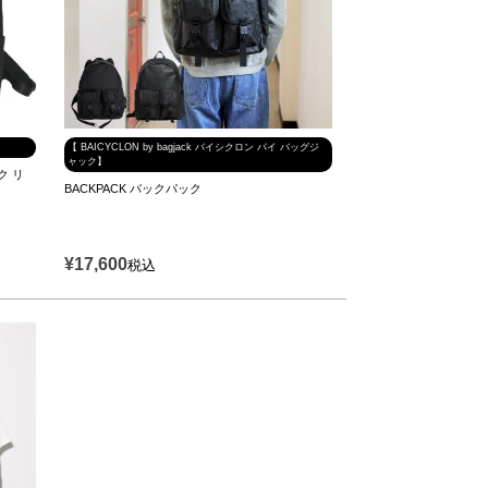
【 BAICYCLON by bagjack バイシクロン バイ バッグジ
ャック】
ック リ
BACKPACK バックパック
¥
17,600
税込