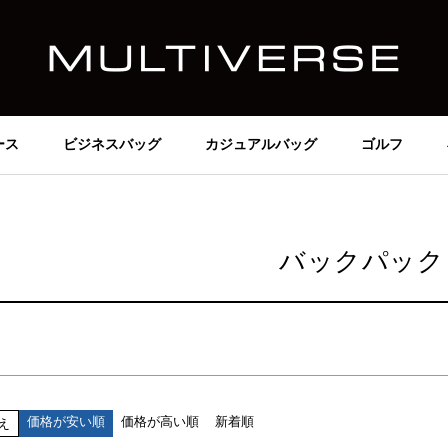
価格
～
在庫なし商品
在庫なし商品を表示しない
ース
ビジネスバッグ
カジュアルバッグ
ゴルフ
商品番号/JANコード
並び順
バックパック
新着順
価格が安い順
価格が高い順
検索
価格が安い順
価格が高い順
新着順
え