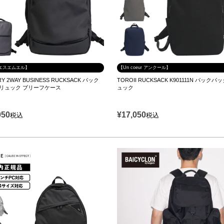
 エスエムエル】
【Un coeur アンクール】
RY 2WAY BUSINESS RUCKSACK バック
TOROII RUCKSACK K901111N バックパ
 リュック ブリーフケース
ュック
050
¥
17,050
税込
税込