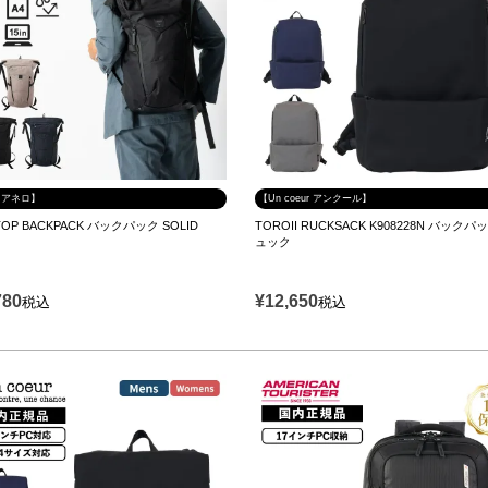
lo アネロ】
【Un coeur アンクール】
TOP BACKPACK バックパック SOLID
TOROII RUCKSACK K908228N バックパ
ュック
780
¥
12,650
税込
税込