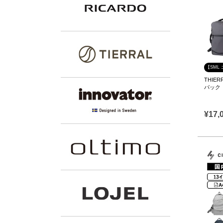
【SML
THIER
パック
¥
17,