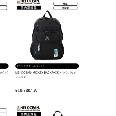
【サライ スクールバッグ】
 バックパ
MEI OCEAN×MICKEY BACKPACK バックパック
リュック
¥
10,780
税込