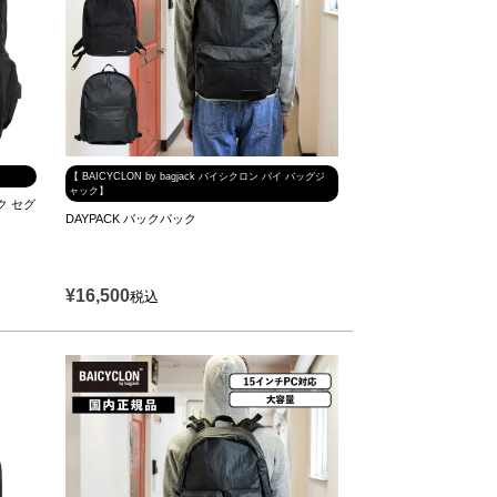
【 BAICYCLON by bagjack バイシクロン バイ バッグジ
ャック】
ック セグ
DAYPACK バックパック
¥
16,500
税込