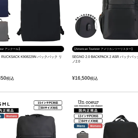
oeur アンクール】
【American Tourister アメリカンツーリスター】
I RUCKSACK K908229N バックパック リ
SEGNO 2.0 BACKPACK 2 ASR バックパ
ノ2.0
850
¥
16,500
税込
税込