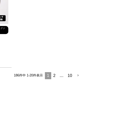
バッグジ
186
件中
1
-
20
件表示
1
2
…
10