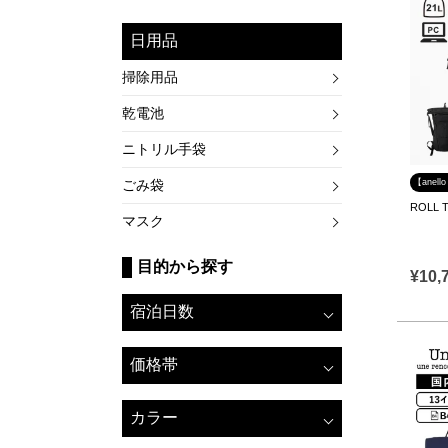
日用品
掃除用品
乾電池
ニトリル手袋
【anel
ごみ袋
ROLL 
マスク
目的から探す
¥
10,
宿泊日数
価格帯
カラー