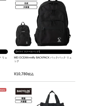
【サライ スクールバッグ】
ック リュ
MEI OCEAN×miffy BACKPACK バックパック リュ
ック
¥
10,780
税込