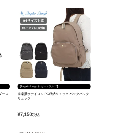
【Legato Largo レガートラルゴ】
ルダース
肩楽撥水ナイロン PC収納リュック バックパック
リュック
¥
7,150
税込