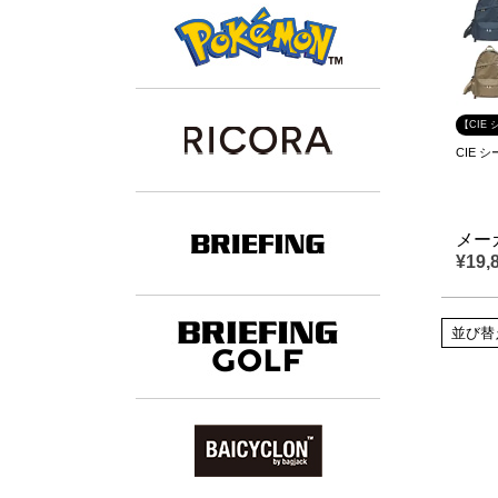
【CIE 
CIE 
メー
¥
19,
並び替