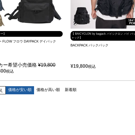
シー】
【 BAICYCLON by bagjack バイシクロン バイ 
ャック】
シー FLOW フロウ DAYPACK デイパック
BACKPACK バックパック
カー希望小売価格
¥
19,800
¥
19,800
税込
800
税込
価格が安い順
価格が高い順
新着順
え