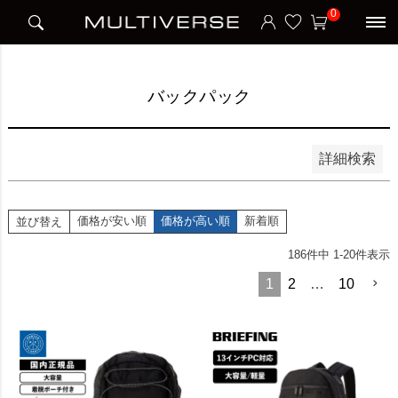
HOME
アイテム別
ビジネスバッグ
バックパック
0
並び順
新着順
価格が安い順
価格が高い順
バックパック
検索
詳細検索
価格が安い順
価格が高い順
新着順
並び替え
186
件中
1
-
20
件表示
1
2
…
10