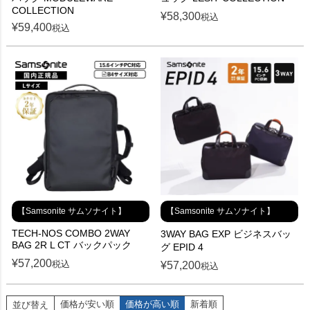
COLLECTION
¥
58,300
税込
¥
59,400
税込
【Samsonite サムソナイト】
【Samsonite サムソナイト】
TECH-NOS COMBO 2WAY
3WAY BAG EXP ビジネスバッ
BAG 2R L CT バックパック
グ EPID 4
¥
57,200
税込
¥
57,200
税込
価格が安い順
価格が高い順
新着順
並び替え