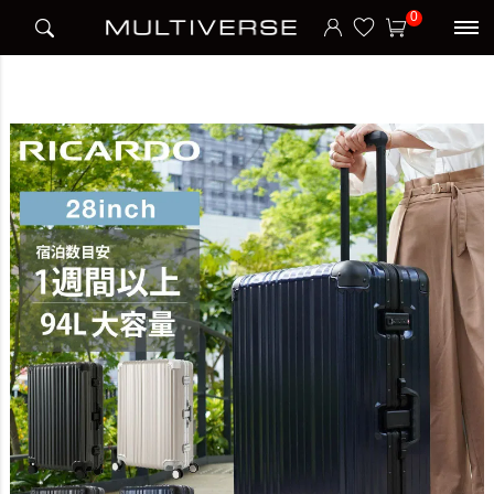
HOME
ブランド
リカルド RICARDO
0
Aileron Vault 28インチ スーツケース Lサイズ エルロン ボールト 94L