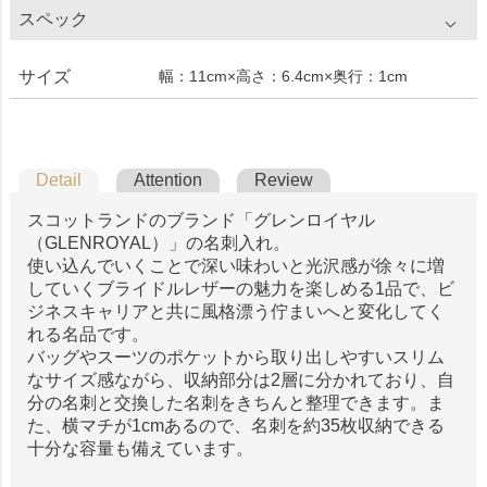
スペック
サイズ
幅：11cm×高さ：6.4cm×奥行：1cm
Detail
Attention
Review
スコットランドのブランド「グレンロイヤル
（GLENROYAL）」の名刺入れ。
使い込んでいくことで深い味わいと光沢感が徐々に増
していくブライドルレザーの魅力を楽しめる1品で、ビ
ジネスキャリアと共に風格漂う佇まいへと変化してく
れる名品です。
バッグやスーツのポケットから取り出しやすいスリム
なサイズ感ながら、収納部分は2層に分かれており、自
分の名刺と交換した名刺をきちんと整理できます。ま
た、横マチが1cmあるので、名刺を約35枚収納できる
十分な容量も備えています。