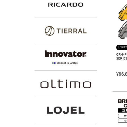
【BRIE
CR-9
SERIE
¥
96,