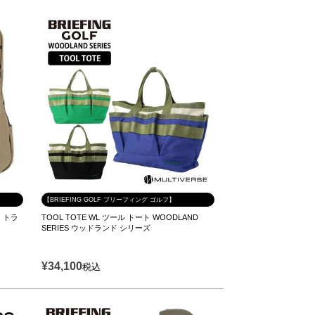
【BRIEFING GOLF ブリーフィング ゴルフ】
ー トラ
TOOL TOTE WL ツール トート WOODLAND
SERIES ウッドランド シリーズ
¥
34,100
税込