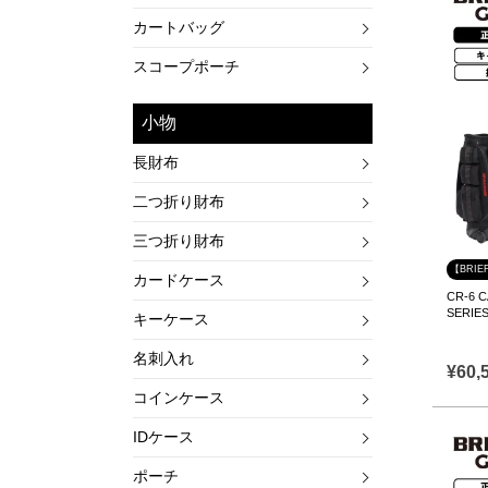
カートバッグ
スコープポーチ
小物
長財布
二つ折り財布
三つ折り財布
【BRIE
カードケース
CR-6
SERI
キーケース
名刺入れ
¥
60,
コインケース
IDケース
ポーチ