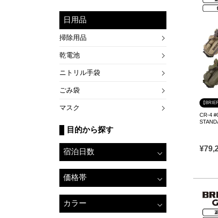
日用品
掃除用品
乾電池
ニトリル手袋
ごみ袋
【BRIE
マスク
CR-4
STAND
目的から探す
¥
79,
宿泊日数
価格帯
カラー