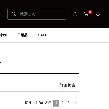
0
小物
日用品
SALE
グ
詳細検索
52
件中
1
-
20
件表示
1
2
3