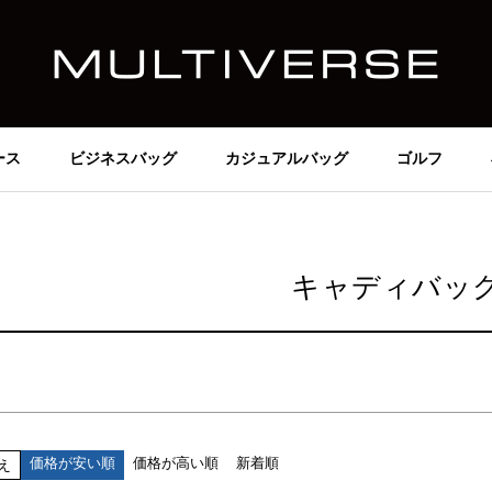
価格
～
在庫なし商品
在庫なし商品を表示しない
ース
ビジネスバッグ
カジュアルバッグ
ゴルフ
商品番号/JANコード
並び順
キャディバッ
新着順
価格が安い順
価格が高い順
検索
価格が安い順
価格が高い順
新着順
え