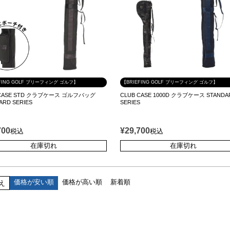
FING GOLF ブリーフィング ゴルフ】
【BRIEFING GOLF ブリーフィング ゴルフ】
 CASE STD クラブケース ゴルフバッグ
CLUB CASE 1000D クラブケース STANDA
ARD SERIES
SERIES
700
¥
29,700
税込
税込
在庫切れ
在庫切れ
価格が安い順
価格が高い順
新着順
え