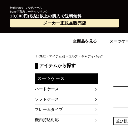
Multiverse -マルチバース-
from 伊藤忠リーテイルリンク
10,000円(税込)以上の購入で送料無料
メーカー正規品販売店
全商品を見る
スーツケ
HOME
アイテム別
ゴルフ
キャディバッグ
アイテムから探す
スーツケース
ハードケース
ソフトケース
フレームタイプ
機内持込対応
並び替