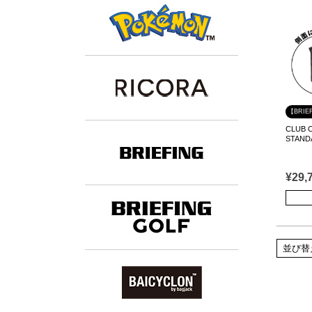
【BRIE
CLUB
STAND
¥
29,
並び替