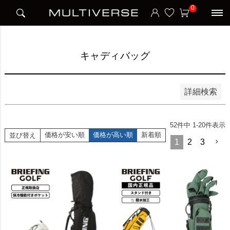
HOME
アイテム別
ゴルフ
キャディバッグ
0
並び順
新着順
価格が安い順
価格が高い順
キャディバッグ
検索
詳細検索
52
件中
1
-
20
件表示
価格が安い順
価格が高い順
新着順
並び替え
1
2
3