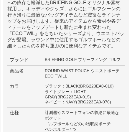
への依存も軽減したBRIEFING GOLF オリジナル素材
採用し、キャディやグッズ、さらにはゴルフシーンの
行き帰りに最適なバッグアイテムなど豊富なラインナ
ップをお届けします。従来のアイテムから素材や各デ
ィテールをアップデートし新たに生まれ変わった
「ECO TWIL」をもちいたシリーズより、ウエストバッ
グが登場。ラウンド中に使用するゴルフボールなどの
細々したものを持ち運ぶのに便利なアイテムです。
ブランド
BRIEFING GOLF ブリーフィング ゴルフ
商品名
ROUND WAIST POUCH ウエストポーチ
ECO TWILL
カラー
ブラック：BLACK(BRG223EA0-010)
ライトグレー：LIGHT
GRAY(BRG223EA0-015)
ネイビー：NAVY(BRG223EA0-076)
仕様
計測器やスマートフォンの収納に最適な
ポケット
ゴルフボールなどの小物収納ボーチ
ペンホルダー4つ