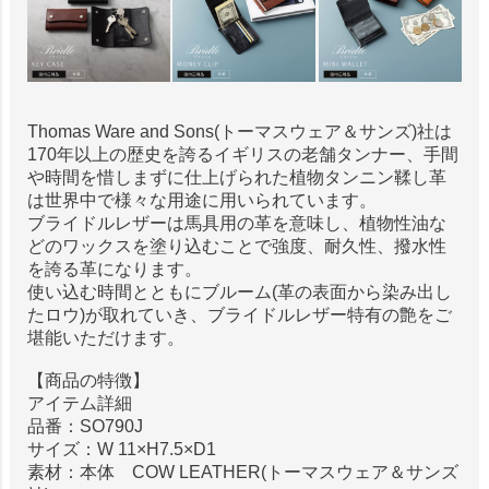
Thomas Ware and Sons(トーマスウェア＆サンズ)社は
170年以上の歴史を誇るイギリスの老舗タンナー、手間
や時間を惜しまずに仕上げられた植物タンニン鞣し革
は世界中で様々な用途に用いられています。
ブライドルレザーは馬具用の革を意味し、植物性油な
どのワックスを塗り込むことで強度、耐久性、撥水性
を誇る革になります。
使い込む時間とともにブルーム(革の表面から染み出し
たロウ)が取れていき、ブライドルレザー特有の艶をご
堪能いただけます。
【商品の特徴】
アイテム詳細
品番：SO790J
サイズ：W 11×H7.5×D1
素材：本体 COW LEATHER(トーマスウェア＆サンズ