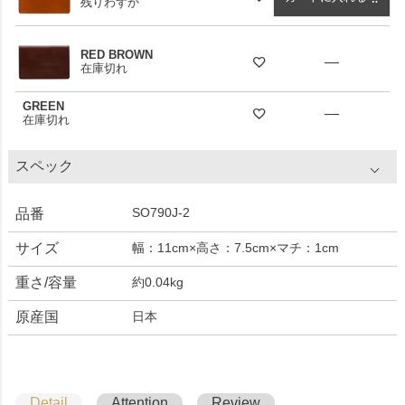
残りわずか
RED BROWN
—
在庫切れ
GREEN
—
在庫切れ
スペック
SO790J-2
品番
サイズ
幅：11cm×高さ：7.5cm×マチ：1cm
重さ/容量
約0.04kg
原産国
日本
Detail
Attention
Review