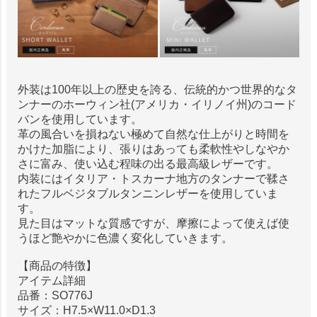
外装は100年以上の歴史を誇る、伝統的かつ世界的なタ
ンナーのホーウィン社(アメリカ・イリノイ州)のコード
バンを使用しています。
革の風合いを損ねない極めて自然な仕上がりと時間を
かけた加脂により、張りはあっても柔軟性やしなやか
さに富み、使い込む程味の出る最高級レザーです。
内装にはイタリア・トスカーナ地方のタンナーで鞣さ
れたフルベジタブルタンニンレザーを使用していま
す。
見た目はマットな質感ですが、摩擦によって使えば使
うほど艶やかに色濃く変化していきます。
【商品の特徴】
アイテム詳細
品番：SO776J
サイズ：H7.5×W11.0×D1.3