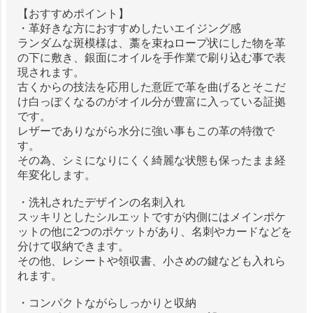
【おすすめポイント】
・革好きな方におすすめしたいエイジング感
ランダムな斑模様は、藁を束ねロープ状にした物を革
の下に敷き、銀面にオイルを手作業で刷り込む事で表
現されます。
古くからの技法を応用した意匠で革を曲げるとそこだ
け白っぽくなるのがオイル分が豊富に入っている証拠
です。
レザーでありながら水分に強い事もこの革の特徴で
す。
その為、シミになりにくく綺麗な状態も保ったまま経
年変化します。
・洗礼されたデザインの名刺入れ
スッキリとしたシルエットですが内側にはメインポケ
ットの他に2つのポケットがあり、名刺やカードなどを
分けて収納できます。
その他、レシートや領収書、小さめの鍵なども入れら
れます。
・コンパクトながらしっかりと収納