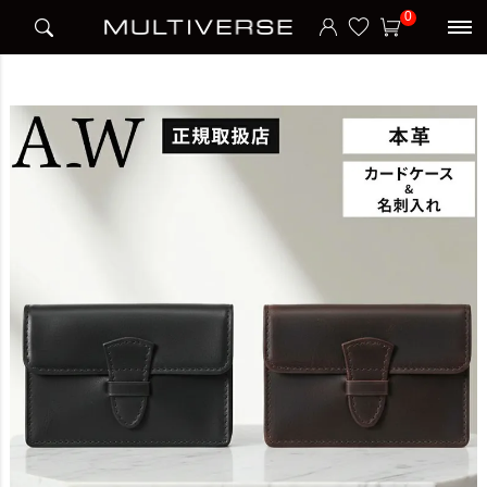
HOME
ブランド
アウ A_W
BELT CARD CASE カードケース 名刺入れ
0