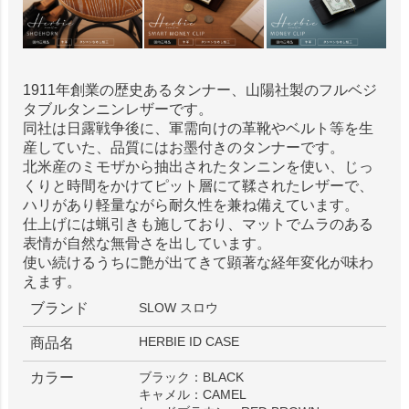
1911年創業の歴史あるタンナー、山陽社製のフルベジ
タブルタンニンレザーです。
同社は日露戦争後に、軍需向けの革靴やベルト等を生
産していた、品質にはお墨付きのタンナーです。
北米産のミモザから抽出されたタンニンを使い、じっ
くりと時間をかけてピット層にて鞣されたレザーで、
ハリがあり軽量ながら耐久性を兼ね備えています。
仕上げには蝋引きも施しており、マットでムラのある
表情が自然な無骨さを出しています。
使い続けるうちに艶が出てきて顕著な経年変化が味わ
えます。
ブランド
SLOW スロウ
HERBIE ID CASE
商品名
カラー
ブラック：BLACK
キャメル：CAMEL