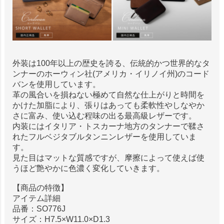
外装は100年以上の歴史を誇る、伝統的かつ世界的なタ
ンナーのホーウィン社(アメリカ・イリノイ州)のコード
バンを使用しています。
革の風合いを損ねない極めて自然な仕上がりと時間を
かけた加脂により、張りはあっても柔軟性やしなやか
さに富み、使い込む程味の出る最高級レザーです。
内装にはイタリア・トスカーナ地方のタンナーで鞣さ
れたフルベジタブルタンニンレザーを使用していま
す。
見た目はマットな質感ですが、摩擦によって使えば使
うほど艶やかに色濃く変化していきます。
【商品の特徴】
アイテム詳細
品番：SO776J
サイズ：H7.5×W11.0×D1.3