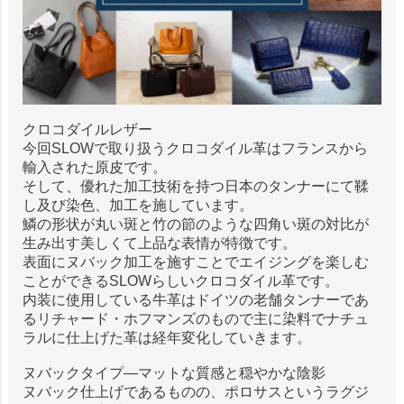
クロコダイルレザー
今回SLOWで取り扱うクロコダイル革はフランスから
輸入された原皮です。
そして、優れた加工技術を持つ日本のタンナーにて鞣
し及び染色、加工を施しています。
鱗の形状が丸い斑と竹の節のような四角い斑の対比が
生み出す美しくて上品な表情が特徴です。
表面にヌバック加工を施すことでエイジングを楽しむ
ことができるSLOWらしいクロコダイル革です。
内装に使用している牛革はドイツの老舗タンナーであ
るリチャード・ホフマンズのもので主に染料でナチュ
ラルに仕上げた革は経年変化していきます。
ヌバックタイプ―マットな質感と穏やかな陰影
ヌバック仕上げであるものの、ポロサスというラグジ