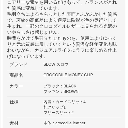
ュアリーな素材を用いるだけあって、バランスがとれ
た質感に変貌しています。
毛羽立ちによるさらっとした表面とふかふかした質感
で、斑紋の高低差により適度に陰影が色の奥行として
生まれ、一部のクロコダイルレザーに見られる光沢の
いやらしさは感じません。
時間をかけて毛羽立たせたものを、使用によりゆっく
りと元の質感に戻していくという贅沢な経年変化も味
わいながら、カジュアルライクにラフに楽しめる仕上
げになっています。
ブランド
SLOW スロウ
CROCODILE MONEY CLIP
商品名
カラー
ブラック：BLACK
ブラウン：BROWN
仕様
内装：カードスリット4
札クリップ1
フリースリット2
素材
本体：crocodile leather