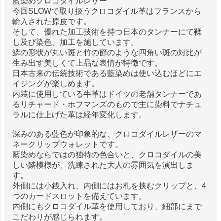
藍染めクロコダイルレザー
今回SLOWで取り扱うクロコダイル革はフランスから
輸入された原皮です。
そして、優れた加工技術を持つ日本のタンナーにて鞣
し及び染色、加工を施しています。
鱗の形状が丸い斑と竹の節のような四角い斑の対比が
生み出す美しくて上品な表情が特徴です。
日本古来の伝統技術である藍染めは使い込むほどにエ
イジングが楽しめます。
内装に使用している牛革はドイツの老舗タンナーであ
るリチャード・ホフマンズのもので主に染料でナチュ
ラルに仕上げた革は経年変化します。
深みのある藍色が印象的な、クロコダイルレザーのマ
ネークリップウォレットです。
藍染めならではの独特の色合いと、クロコダイルの美
しい鱗模様が、洗練された大人の雰囲気を演出しま
す。
外側には小銭入れ、内側にはお札を挟むクリップと、4
つのカードスロットを備えています。
内側にもクロコダイル革を使用しており、細部にまで
こだわりが感じられます。