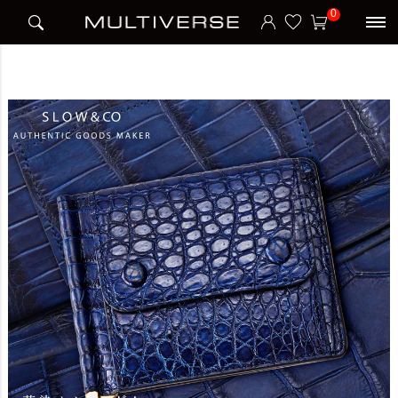
HOME
ブランド
スロウ SLOW
0
CROCODILE MONEY CLIP 藍染め 財布 二つ折り ミニ財布