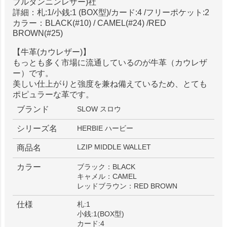
ブルタンニンレザー)社
詳細：札:1/小銭:1 (BOX型)/カード:4 /フリーポケット:2
カラー：BLACK(#10) / CAMEL(#24) /RED
BROWN(#25)
【牛革(カウレザー)】
もっとも多く市場に流通しているのが牛革（カウレザ
ー）です。
美しい仕上がりと強度を兼ね備えているため、とても
ポピュラーな革です。
ブランド
SLOW スロウ
シリーズ名
HERBIE ハービー
LZIP MIDDLE WALLET
商品名
カラー
ブラック：BLACK
キャメル：CAMEL
レッドブラウン：RED BROWN
仕様
札:1
小銭:1(BOX型)
カード:4