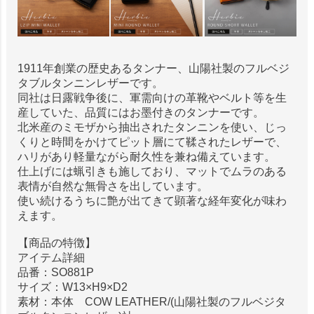
1911年創業の歴史あるタンナー、山陽社製のフルベジ
タブルタンニンレザーです。
同社は日露戦争後に、軍需向けの革靴やベルト等を生
産していた、品質にはお墨付きのタンナーです。
北米産のミモザから抽出されたタンニンを使い、じっ
くりと時間をかけてピット層にて鞣されたレザーで、
ハリがあり軽量ながら耐久性を兼ね備えています。
仕上げには蝋引きも施しており、マットでムラのある
表情が自然な無骨さを出しています。
使い続けるうちに艶が出てきて顕著な経年変化が味わ
えます。
【商品の特徴】
アイテム詳細
品番：SO881P
サイズ：W13×H9×D2
素材：本体 COW LEATHER/(山陽社製のフルベジタ