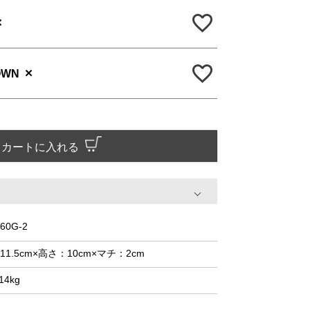
×
×
OWN
カートに入れる
60G-2
11.5cm×高さ：10cm×マチ：2cm
14kg