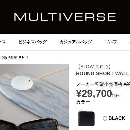
ース
ビジネスバッグ
カジュアルバッグ
ゴルフ
 二つ折り財布 HERBIE
【SLOW スロウ】
ROUND SHORT WAL
メーカー希望小売価格
¥
2
¥
29,700
税込
カラー
BLACK