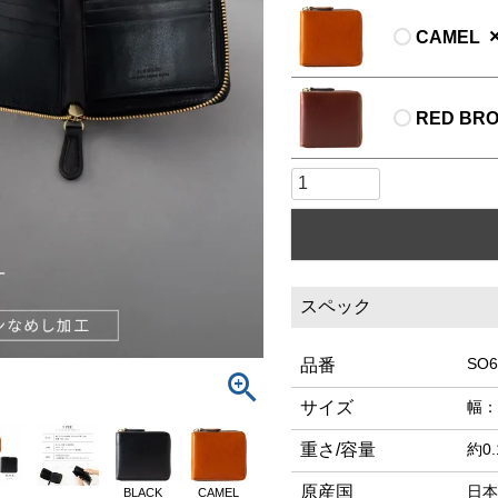
CAMEL
RED BR
スペック
SO6
品番
サイズ
幅：
重さ/容量
約0.
原産国
日本
BLACK
CAMEL