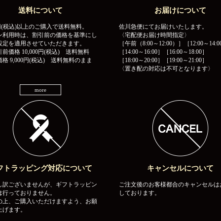
送料について
お届けについて
00円(税込)以上のご購入で送料無料。
佐川急便にてお届けいたします。
ン利用時は、割引前の価格を基準にし
〈宅配便お届け時間指定〉
設定を適用させていただきます。
［午前（8:00～12:00）］［12:00～14:0
前価格 10,000円(税込) 送料無料
［14:00～16:00］［16:00～18:00］
格 9,000円(税込) 送料無料のまま
［18:00～20:00］［19:00～21:00］
〈置き配の対応は不可となります〉
more
フトラッピング対応について
キャンセルについて
し訳ございませんが、ギフトラッピン
ご注文後のお客様都合のキャンセルは
は行っておりません。
しております。
の上、ご購入いただけますよう、お願
上げます。