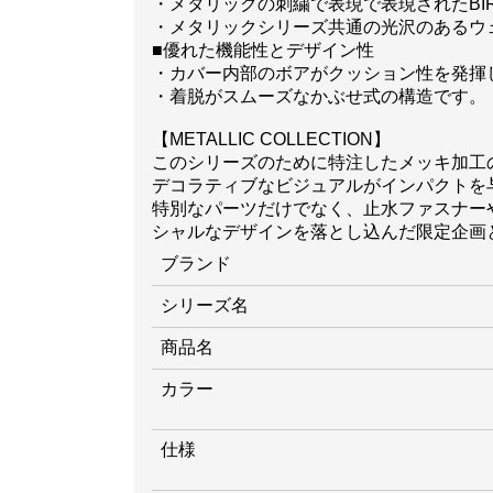
・メタリックの刺繍で表現で表現されたBIR
・メタリックシリーズ共通の光沢のあるウ
■優れた機能性とデザイン性
・カバー内部のボアがクッション性を発揮
・着脱がスムーズなかぶせ式の構造です。
【METALLIC COLLECTION】
このシリーズのために特注したメッキ加工
デコラティブなビジュアルがインパクトを
特別なパーツだけでなく、止水ファスナー
シャルなデザインを落とし込んだ限定企画
ブランド
シリーズ名
商品名
カラー
仕様