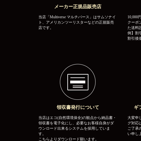
メーカー正規品販売店
当店「Multiverse マルチバース」はサムソナイ
10,0
ト、アメリカンツーリスターなどの正規販売
クーポ
店です。
た送料
例】割引
割引後価
領収書発行について
ギ
当店はエコ(自然環境保全)の観点から納品書・
大変申
領収書を電子化にし、必要なお客様自身がダ
グ対応
ウンロード出来るシステムを採用していま
ご了承
す。
い申し
こちらよりダウンロード願います。