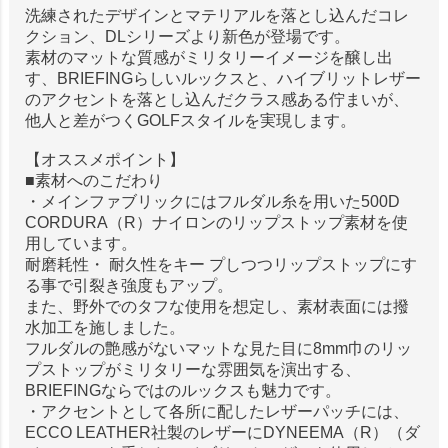
洗練されたデザインとマテリアルを落とし込んだコレ
クション、DLシリーズより新色が登場です。
素材のマットな質感がミリタリーイメージを醸し出
す、BRIEFINGらしいルックスと、ハイブリットレザー
のアクセントを落とし込んだクラス感ある佇まいが、
他人と差がつくGOLFスタイルを実現します。
【オススメポイント】
■素材へのこだわり
・メインファブリックにはフルダル糸を用いた500D
CORDURA（R）ナイロンのリップストップ素材を使
用しています。
耐磨耗性・ 耐久性をキー プしつつリップストップにす
る事で引裂き強度もアップ。
また、野外でのタフな使用を想定し、素材表面には撥
水加工を施しました。
フルダルの艶感がないマットな見た目に8mm巾のリッ
プストップがミリタリーな雰囲気を演出する、
BRIEFINGならではのルックスも魅力です。
・アクセントとして各所に配したレザーパッチには、
ECCO LEATHER社製のレザーにDYNEEMA（R）（ダ