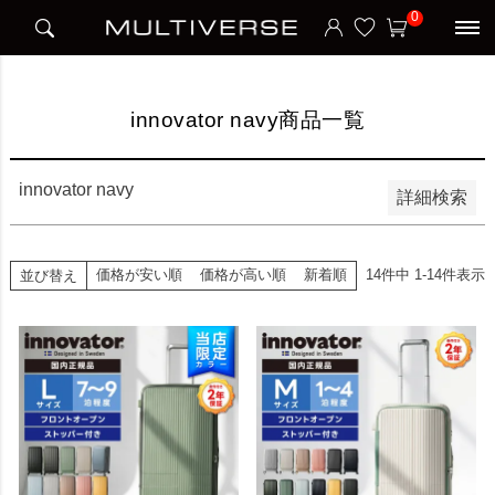
HOME
innovator navy商品一覧
0
並び順
新着順
価格が安い順
価格が高い順
innovator navy商品一覧
検索
innovator navy
詳細検索
価格が安い順
価格が高い順
新着順
14
件中
1
-
14
件表示
並び替え