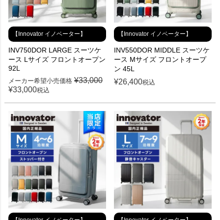
【Innovator イノベーター】
【Innovator イノベーター】
INV750DOR LARGE スーツケ
INV550DOR MIDDLE スーツケ
ース Lサイズ フロントオープン
ース Mサイズ フロントオープ
92L
ン 45L
¥
33,000
メーカー希望小売価格
¥
26,400
税込
¥
33,000
税込